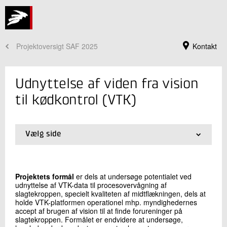
Projektoversigt SAF 2025
Kontakt
Udnyttelse af viden fra vision
til kødkontrol (VTK)
Vælg side
01.
Forside
02.
AP1.Proceskontrol efter midtflækning
03.
AP2. Overvågning af fedtendeboring
Projektets formål
er dels at undersøge potentialet ved
udnyttelse af VTK-data til procesovervågning af
Jeg er din kontaktperson
slagtekroppen, specielt kvaliteten af midtflækningen, dels at
holde VTK-platformen operationel mhp. myndighedernes
Jeppe Bo Andersen
accept af brugen af vision til at finde forureninger på
Seniorprojektleder
slagtekroppen. Formålet er endvidere at undersøge,
Bæredygtighed og Digitalisering