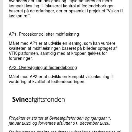
hvorledes der kan designes og implementeres en mere
+45 72 20 15 70
kompakt løsning til fokuseret kontrol af fedtendeboringen
Send e-mail
baseret på de erfaringer, der er opsamlet i projektet ”Vision til
kødkontrol”.
Skriv til mig
AP1. Proceskontrol efter midtflækning
Målet med AP1 er at udvikle en løsning, som kan vurdere
kvaliteten af midtflækningen baseret på billeder optaget af
VTK-platformen, samtidig med at kroppen tjekkes for
forureninger.
AP2. Overvågning af fedtendeboring
Målet med AP2 er at udvikle en kompakt visionløsning til
vurdering af kvalitet af fedtendeboringen.
Send
Projektet er støttet af Svineafgiftsfonden og igangsat 1.
januar 2025 og forventes afsluttet 31. december 2026.
De forventede direkte resultater vil foreligge i forlængelse af,