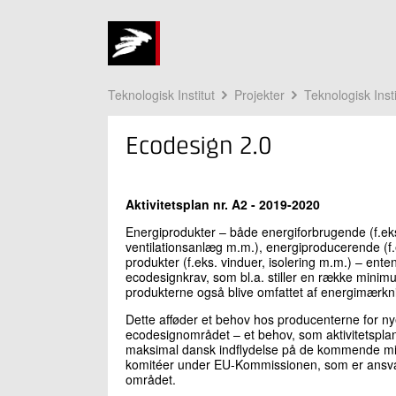
Teknologisk Institut
Projekter
Teknologisk Inst
Ecodesign 2.0
Aktivitetsplan nr. A2 - 2019-2020
Energiprodukter – både energiforbrugende (f.e
ventilationsanlæg m.m.), energiproducerende (f.
produkter (f.eks. vinduer, isolering m.m.) – ente
ecodesignkrav, som bl.a. stiller en række minim
produkterne også blive omfattet af energimærkni
Dette afføder et behov hos producenterne for ny
ecodesignområdet – et behov, som aktivitetsplane
maksimal dansk indflydelse på de kommende min
komitéer under EU-Kommissionen, som er ansvarli
området.