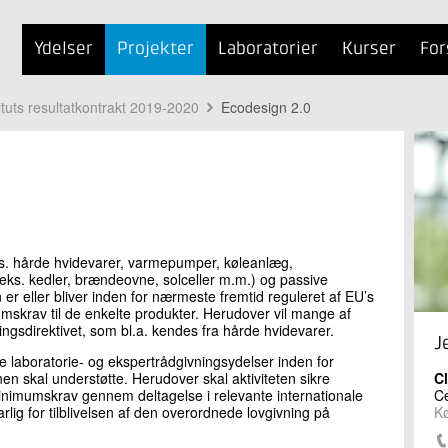
Ydelser
Projekter
Laboratorier
Kurser
For
ituts resultatkontrakt 2019-2020
Ecodesign 2.0
ks. hårde hvidevarer, varmepumper, køleanlæg,
eks. kedler, brændeovne, solceller m.m.) og passive
n er eller bliver inden for nærmeste fremtid reguleret af EU’s
umskrav til de enkelte produkter. Herudover vil mange af
ngsdirektivet, som bl.a. kendes fra hårde hvidevarer.
J
e laboratorie- og ekspertrådgivningsydelser inden for
n skal understøtte. Herudover skal aktiviteten sikre
C
imumskrav gennem deltagelse i relevante internationale
Ce
g for tilblivelsen af den overordnede lovgivning på
K