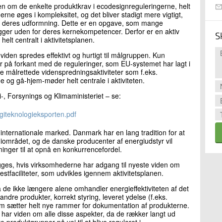
 om de enkelte produktkrav i ecodesignreguleringerne, helt
ne øges i kompleksitet, og det bliver stadigt mere vigtigt,
på deres udformning. Dette er en opgave, som mange
ligger uden for deres kernekompetencer. Derfor er en aktiv
S
elt centralt i aktivitetsplanen.
 viden spredes effektivt og hurtigt til målgruppen. Kun
 på forkant med de reguleringer, som EU-systemet har lagt i
ge målrettede videnspredningsaktiviteter som f.eks.
 og gå-hjem-møder helt centrale i aktiviteten.
i-, Forsynings og Klimaministeriet – se:
giteknologieksporten.pdf
internationale marked. Danmark har en lang tradition for at
iområdet, og de danske producenter af energiudstyr vil
ger til at opnå en konkurrencefordel.
gges, hvis virksomhederne har adgang til nyeste viden om
testfaciliteter, som udvikles igennem aktivitetsplanen.
a de ikke længere alene omhandler energieffektiviteten af det
ndre produkter, korrekt styring, leveret ydelse (f.eks.
om sætter helt nye rammer for dokumentation af produkterne.
 har viden om alle disse aspekter, da de rækker langt ud
roduktgrupper på vej til at blive reguleret i