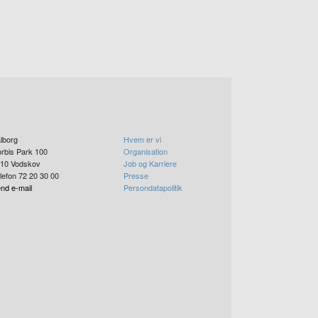
lborg
Hvem er vi
rbis Park 100
Organisation
10
Vodskov
Job og Karriere
lefon 72 20 30 00
Presse
nd e-mail
Persondatapolitik