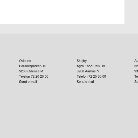
Odense
Skejby
Aa
Forskerparken 10
Agro Food Park 15
No
5230
Odense M
8200
Aarhus N
93
Telefon 72 20 20 00
Telefon 72 20 30 00
Te
Send e-mail
Send e-mail
Se