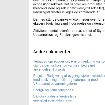
ecodesigndirektivet. Det handler om produkter, 
kølecontainere og sekundært udstyr til solceller)
udviklingsfaciliteter vil øges de kommende år.
Dermed står de danske virksomheder over for en 
ekspertrådgivning samt inddragelse og videnspredn
Aktiviteten omtalt ovenfor er bl.a. støttet af Sty
Uddannelses- og Forskningsministeriet.
Andre dokumenter
Temadag om ecodesign, energimærkning og ny
standarder for køle- og varmeanlæg samt
anvendelsen i praksis
Projekt - Rådgivning af bygningsejere i forbindel
med udskiftning af olie- og naturgasfyr med en
VE-baseret opvarmningsform
Energi- og kemiindustrien 2
Bliv din kundes energivejleder -
energivejlederuddannelsen