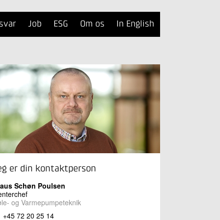
svar
Job
ESG
Om os
In English
eg er din kontaktperson
laus Schøn Poulsen
nterchef
øle- og Varmepumpeteknik
+45 72 20 25 14