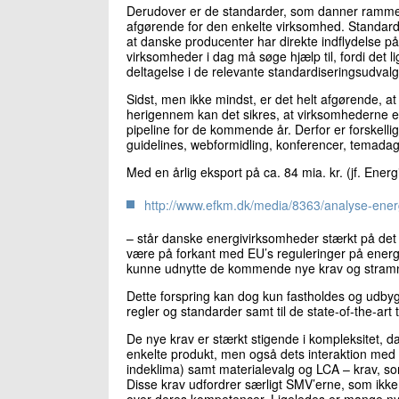
Derudover er de standarder, som danner rammen
afgørende for den enkelte virksomhed. Standarder
at danske producenter har direkte indflydelse 
virksomheder i dag må søge hjælp til, fordi det 
deltagelse i de relevante standardiseringsudvalg h
Sidst, men ikke mindst, er det helt afgørende, at
herigennem kan det sikres, at virksomhederne er
pipeline for de kommende år. Derfor er forskelli
guidelines, webformidling, konferencer, temadage
Med en årlig eksport på ca. 84 mia. kr. (jf. Energ
http://www.efkm.dk/media/8363/analyse-ener
– står danske energivirksomheder stærkt på det 
være på forkant med EU’s reguleringer på energ
kunne udnytte de kommende nye krav og stramnin
Dette forspring kan dog kun fastholdes og udby
regler og standarder samt til de state-of-the-art 
De nye krav er stærkt stigende i kompleksitet, d
enkelte produkt, men også dets interaktion med a
indeklima) samt materialevalg og LCA – krav, s
Disse krav udfordrer særligt SMV’erne, som ikke
over deres kompetencer. Ligeledes er mange nye p