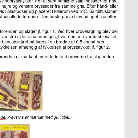
svinebryststykker. For at sammenligne saltningstider for hhv.
højre og venstre brystsider fra samme gris. Efter hånd- eller
vis i plastposer og placeret i kølerum ved 5°C. Saltdiffusionen
åndsaltede forende. Den første prøve blev udtaget lige efter
forenden og slaget jf. figur 1. Ved hver prøvetagning blev der
g venstre side fra samme gris, hvor den ene var tumblesaltet,
 blev udskåret på tværs i en bredde af 0,5 cm på nær
kkelsen afhængig af tykkelsen af bryststykket jf. figur 2.
ra forenden er markant mere fede end prøverne fra slagenden.