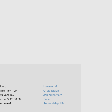
lborg
Hvem er vi
rbis Park 100
Organisation
10
Vodskov
Job og Karriere
lefon 72 20 30 00
Presse
nd e-mail
Persondatapolitik