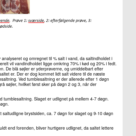
 analyseret og omregnet til % salt i vand, da saltindholdet i
erelt vil vandindholdet ligge omkring 70% i kød og 20% i fedt.
onen. De blå søjler er yderprøverne, og umiddelbart efter
altet er. Der er dog kommet lidt salt videre til de næste
esaltning. Ved tumblesaltning er der allerede efter 1 døgn
grå søjler, hvilket først sker på døgn 2 og 3, når der
ed tumblesaltning. Slaget er udlignet på mellem 4-7 døgn.
 døgn.
 saltudligne brystsiden, ca. 7 døgn for slaget og 9-10 døgn
uldt end forenden, bliver hurtigere udlignet, da saltet lettere