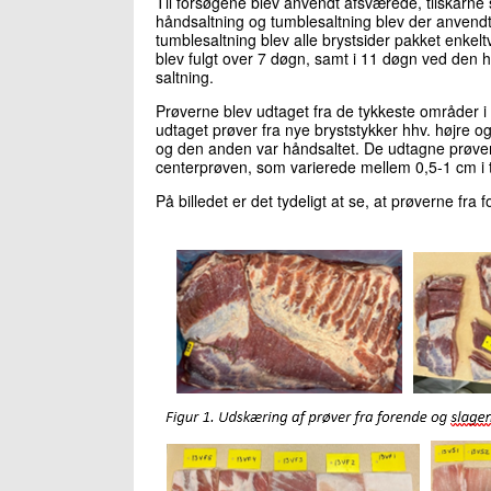
Til forsøgene blev anvendt afsværede, tilskårne 
håndsaltning og tumblesaltning blev der anvendt 
tumblesaltning blev alle brystsider pakket enkelt
blev fulgt over 7 døgn, samt i 11 døgn ved den h
saltning.
Prøverne blev udtaget fra de tykkeste områder i 
udtaget prøver fra nye bryststykker hhv. højre o
og den anden var håndsaltet. De udtagne prøver
centerprøven, som varierede mellem 0,5-1 cm i ty
På billedet er det tydeligt at se, at prøverne f