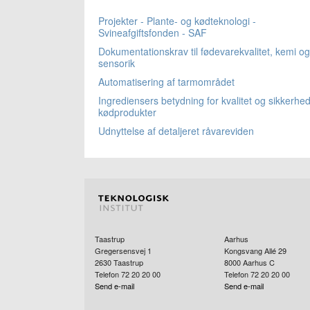
Projekter - Plante- og kødteknologi -
Svineafgiftsfonden - SAF
Dokumentationskrav til fødevarekvalitet, kemi og
sensorik
Automatisering af tarmområdet
Ingrediensers betydning for kvalitet og sikkerhed
kødprodukter
Udnyttelse af detaljeret råvareviden
Taastrup
Aarhus
Gregersensvej 1
Kongsvang Allé 29
2630
Taastrup
8000
Aarhus C
Telefon 72 20 20 00
Telefon 72 20 20 00
Send e-mail
Send e-mail