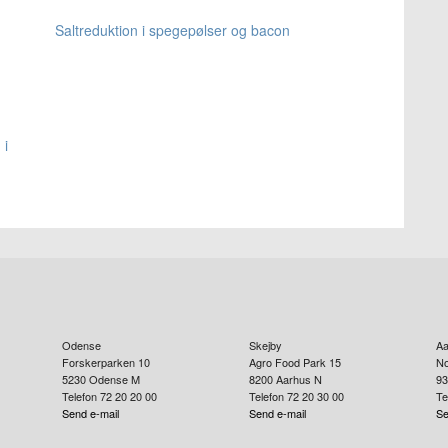
Saltreduktion i spegepølser og bacon
 i
Odense
Skejby
Aa
Forskerparken 10
Agro Food Park 15
No
5230
Odense M
8200
Aarhus N
93
Telefon 72 20 20 00
Telefon 72 20 30 00
Te
Send e-mail
Send e-mail
Se