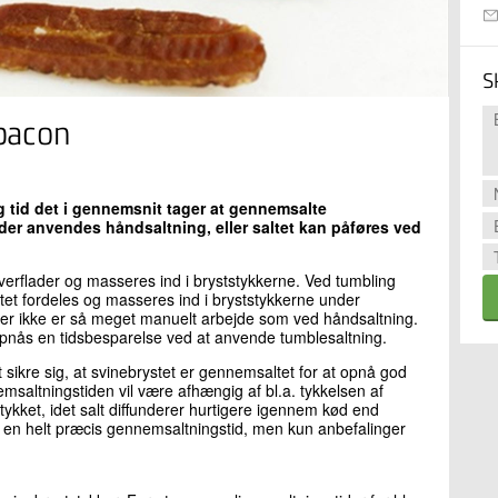
S
 bacon
g tid det i gennemsnit tager at gennemsalte
der anvendes håndsaltning, eller saltet kan påføres ved
 overflader og masseres ind i bryststykkerne. Ved tumbling
altet fordeles og masseres ind i bryststykkerne under
der ikke er så meget manuelt arbejde som ved håndsaltning.
opnås en tidsbesparelse ved at anvende tumblesaltning.
at sikre sig, at svinebrystet er gennemsaltet for at opnå god
saltningstiden vil være afhængig af bl.a. tykkelsen af
stykket, idet salt diffunderer hurtigere igennem kød end
ve en helt præcis gennemsaltningstid, men kun anbefalinger