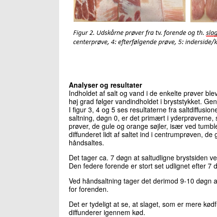
Analyser og resultater
Indholdet af salt og vand i de enkelte prøver blev
høj grad følger vandindholdet i bryststykket. Gen
I figur 3, 4 og 5 ses resultaterne fra saltdiffusi
saltning, døgn 0, er det primært i yderprøverne, s
prøver, de gule og orange søjler, især ved tumbl
diffunderet lidt af saltet ind i centrumprøven, de 
håndsaltes.
Det tager ca. 7 døgn at saltudligne brystsiden v
Den federe forende er stort set udlignet efter 7
Ved håndsaltning tager det derimod 9-10 døgn at
for forenden.
Det er tydeligt at se, at slaget, som er mere kødf
diffunderer igennem kød.