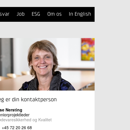
svar
Job
ESG
Om os
In English
eg er din kontaktperson
se Nersting
niorprojektleder
devaresikkerhed og Kvalitet
+45 72 20 26 68