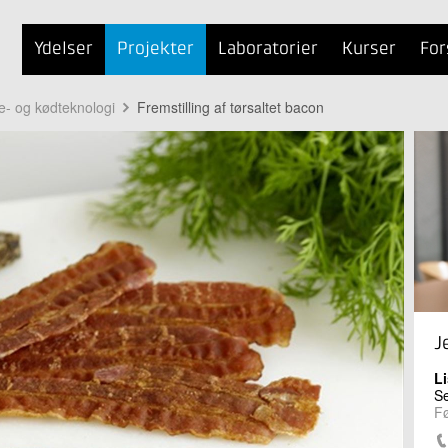
Ydelser
Projekter
Laboratorier
Kurser
For
te- og kødteknologi
Fremstilling af tørsaltet bacon
J
Li
Se
Fø