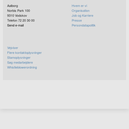
Aalborg
Hvem er vi
Norbis Park 100
Organisation
9310
Vodskov
Job og Karriere
Telefon 72 20 30 00
Presse
Send e-mail
Persondatapolitik
Vejviser
Flere kontaktoplysninger
Stamoplysninger
Søg medarbejdere
Whistleblowerordning