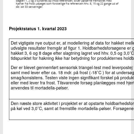
Projektstatus 1. kvartal 2023
Det vigtigste nye output er, at modellering af data for hakket mel
udvalgte resultater fremgår af figur 1. Holdbarhedsforsøgene e
hakket 3, 6 og 8 dage efter slagtning lagret ved hhv. 0,5 og 3,0˚C
tidspunktet for hakning ikke har betydning for produkternes hold
Der er blevet gennemført sensorisk triangel-test med leverpostej f
samt med lever efter ca. 18 mdr. på frost (-18˚C ) for at undersøg
smag/konsistens. Testen viste ingen signifikant forskel på produkt
eller med lever fra frost. Tilsvarende forsøg planlægges med hjerte
anvendes til mortadella-pølser.
Den næste store aktivitet i projektet er at opstarte holdbarhedsf
på køl ved 3,0˚C, samt at fremstille mortadella-pølser. Forsøgene 