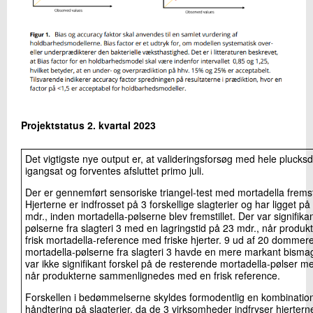
Projektstatus 2. kvartal 2023
Det vigtigste nye output er, at valideringsforsøg med hele plucks
igangsat og forventes afsluttet primo juli.
Der er gennemført sensoriske triangel-test med mortadella fremstill
Hjerterne er indfrosset på 3 forskellige slagterier og har ligget på 
mdr., inden mortadella-pølserne blev fremstillet. Der var signifika
pølserne fra slagteri 3 med en lagringstid på 23 mdr., når prod
frisk mortadella-reference med friske hjerter. 9 ud af 20 domme
mortadella-pølserne fra slagteri 3 havde en mere markant bisma
var ikke signifikant forskel på de resterende mortadella-pølser med
når produkterne sammenlignedes med en frisk reference.
Forskellen i bedømmelserne skyldes formodentlig en kombination 
håndtering på slagterier, da de 3 virksomheder indfryser hjerterne 