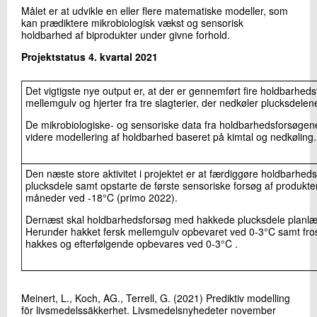
Målet er at udvikle en eller flere matematiske modeller, som
kan prædiktere mikrobiologisk vækst og sensorisk
holdbarhed af biprodukter under givne forhold.
Projektstatus 4. kvartal 2021
Det vigtigste nye output er, at der er gennemført fire holdbarhed
mellemgulv og hjerter fra tre slagterier, der nedkøler plucksdelene 
De mikrobiologiske- og sensoriske data fra holdbarhedsforsøgene 
videre modellering af holdbarhed baseret på kimtal og nedkøling.
Den næste store aktivitet i projektet er at færdiggøre holdbarhed
plucksdele samt opstarte de første sensoriske forsøg af produkter f
måneder ved -18°C (primo 2022).
Dernæst skal holdbarhedsforsøg med hakkede plucksdele planl
Herunder hakket fersk mellemgulv opbevaret ved 0-3°C samt fros
hakkes og efterfølgende opbevares ved 0-3°C .
Meinert, L., Koch, AG., Terrell, G. (2021) Prediktiv modelling
för livsmedelssäkkerhet. Livsmedelsnyhedeter november