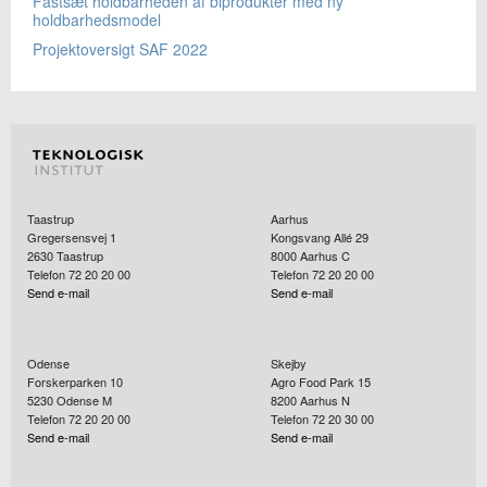
Fastsæt holdbarheden af biprodukter med ny
holdbarhedsmodel
Projektoversigt SAF 2022
Taastrup
Aarhus
Gregersensvej 1
Kongsvang Allé 29
2630
Taastrup
8000
Aarhus C
Telefon 72 20 20 00
Telefon 72 20 20 00
Send e-mail
Send e-mail
Odense
Skejby
Forskerparken 10
Agro Food Park 15
5230
Odense M
8200
Aarhus N
Telefon 72 20 20 00
Telefon 72 20 30 00
Send e-mail
Send e-mail