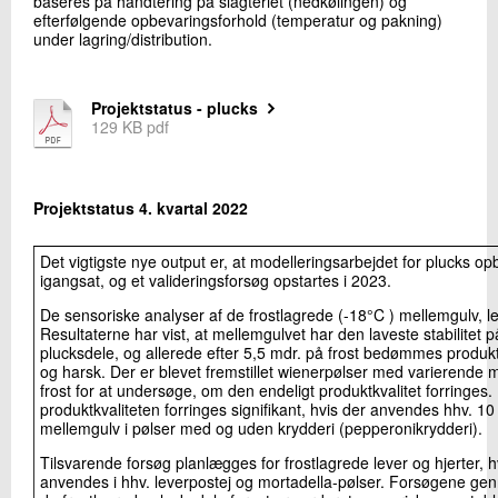
baseres på håndtering på slagteriet (nedkølingen) og
efterfølgende opbevaringsforhold (temperatur og pakning)
under lagring/distribution.
Projektstatus - plucks
129 KB pdf
Projektstatus 4. kvartal 2022
Det vigtigste nye output er, at modelleringsarbejdet for plucks o
igangsat, og et valideringsforsøg opstartes i 2023.
De sensoriske analyser af de frostlagrede (-18°C ) mellemgulv, le
Resultaterne har vist, at mellemgulvet har den laveste stabilitet 
plucksdele, og allerede efter 5,5 mdr. på frost bedømmes produ
og harsk. Der er blevet fremstillet wienerpølser med varierende
frost for at undersøge, om den endeligt produktkvalitet forringes. 
produktkvaliteten forringes signifikant, hvis der anvendes hhv. 
mellemgulv i pølser med og uden krydderi (pepperonikrydderi).
Tilsvarende forsøg planlægges for frostlagrede lever og hjerter, 
anvendes i hhv. leverpostej og mortadella-pølser. Forsøgene gen