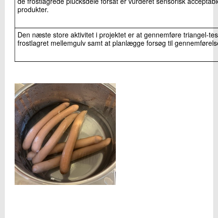
de frostlagrede plucksdele forsat er vurderet sensorisk accepta
produkter.
Den næste store aktivitet i projektet er at gennemføre triangel-te
frostlagret mellemgulv samt at planlægge forsøg til gennemførels