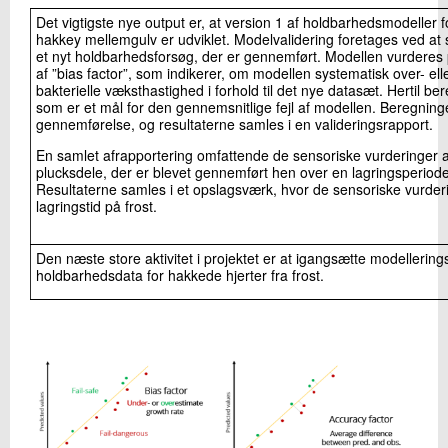
Det vigtigste nye output er, at version 1 af holdbarhedsmodeller 
hakkey mellemgulv er udviklet. Modelvalidering foretages ved a
et nyt holdbarhedsforsøg, der er gennemført. Modellen vurderes
af ”bias factor”, som indikerer, om modellen systematisk over- el
bakterielle væksthastighed i forhold til det nye datasæt. Hertil be
som er et mål for den gennemsnitlige fejl af modellen. Beregnin
gennemførelse, og resultaterne samles i en valideringsrapport.
En samlet afrapportering omfattende de sensoriske vurderinger a
plucksdele, der er blevet gennemført hen over en lagringsperiode 
Resultaterne samles i et opslagsværk, hvor de sensoriske vurderi
lagringstid på frost.
Den næste store aktivitet i projektet er at igangsætte modellerin
holdbarhedsdata for hakkede hjerter fra frost.