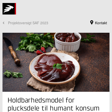
Projektoversigt SAF 2023
Kontakt
Jeg er din kontaktperson
Holdbarhedsmodel for
Christian Vestergaard
Faglig leder
plucksdele til humant konsum
Fødevaresikkerhed og Kvalitet