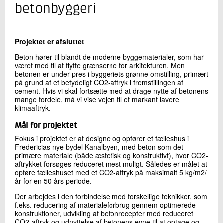
+45 72 20 21 57
betonbyggeri
Send e-mail
Projektet er afsluttet
Skriv til mig
Beton hører til blandt de moderne byggematerialer, som har
været med til at flytte grænserne for arkitekturen. Men
betonen er under pres i byggeriets grønne omstilling, primært
på grund af et betydeligt CO2-aftryk i fremstillingen af
cement. Hvis vi skal fortsætte med at drage nytte af betonens
mange fordele, må vi vise vejen til et markant lavere
klimaaftryk.
Mål for projektet
Fokus i projektet er at designe og opfører et fælleshus i
Fredericias nye bydel Kanalbyen, med beton som det
Send
primære materiale (både æstetisk og konstruktivt), hvor CO2-
aftrykket forsøges reduceret mest muligt. Således er målet at
opføre fælleshuset med et CO2-aftryk på maksimalt 5 kg/m2/
år for en 50 års periode.
Der arbejdes i den forbindelse med forskellige teknikker, som
f.eks. reducering af materialeforbrug gennem optimerede
konstruktioner, udvikling af betonrecepter med reduceret
CO2-aftryk og udnyttelse af betonens evne til at optage og