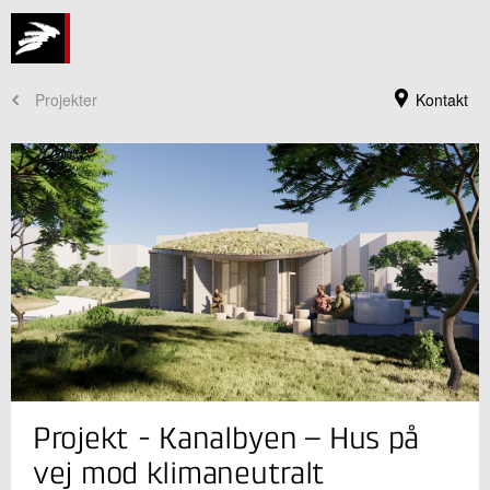
Projekter
Kontakt
Jeg er din kontaktperson
Projekt - Kanalbyen – Hus på
Thomas Juul Andersen
Sektionsleder, Arkitekt MAA
vej mod klimaneutralt
Beton