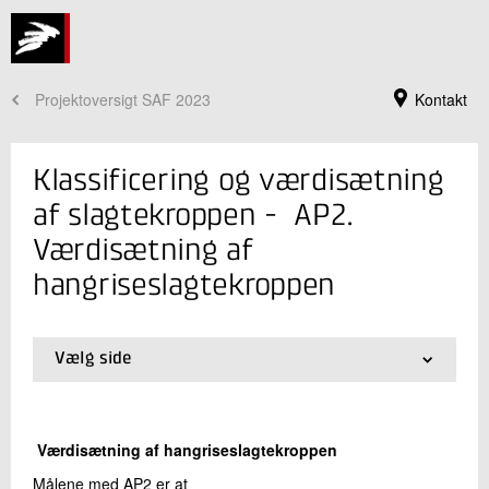
Projektoversigt SAF 2023
Kontakt
Klassificering og værdisætning
af slagtekroppen - AP2.
Værdisætning af
hangriseslagtekroppen
Vælg side
01.
AP1. Klassificering
Jeg er din kontaktperson
02.
AP2. Værdisætning af hangriseslagtekroppen
Dennis Brandborg Nielsen
Værdisætning af hangriseslagtekroppen
Centerchef
Bæredygtighed og Digitalisering
Målene med AP2 er at