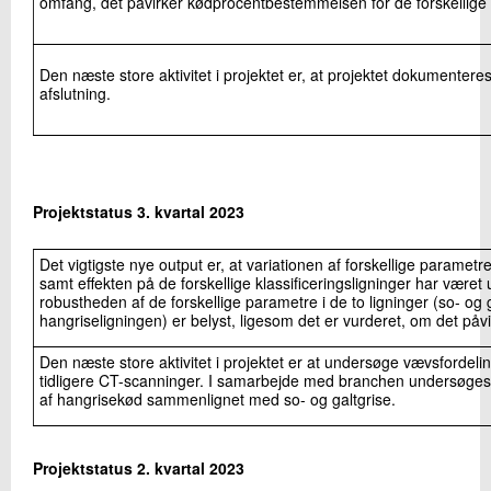
omfang, det påvirker kødprocentbestemmelsen for de forskellige l
Den næste store aktivitet i projektet er, at projektet dokumenteres
afslutning.
Projektstatus 3. kvartal 2023
Det vigtigste nye output er, at variationen af forskellige parametr
samt effekten på de forskellige klassificeringsligninger har været 
robustheden af de forskellige parametre i de to ligninger (so- og 
hangriseligningen) er belyst, ligesom det er vurderet, om det påvir
Den næste store aktivitet i projektet er at undersøge vævsfordeli
tidligere CT-scanninger. I samarbejde med branchen undersøges
af hangrisekød sammenlignet med so- og galtgrise.
Projektstatus 2. kvartal 2023