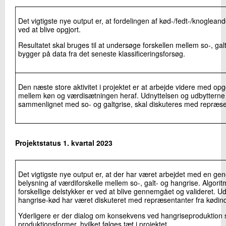
Det vigtigste nye output er, at fordelingen af kød-/fedt-/knoglean
ved at blive opgjort.
Resultatet skal bruges til at undersøge forskellen mellem so-, ga
bygger på data fra det seneste klassificeringsforsøg.
Den næste store aktivitet i projektet er at arbejde videre med op
mellem køn og værdisætningen heraf. Udnyttelsen og udbytterne
sammenlignet med so- og galtgrise, skal diskuteres med repræsen
Projektstatus 1. kvartal 2023
Det vigtigste nye output er, at der har været arbejdet med en 
belysning af værdiforskelle mellem so-, galt- og hangrise. Algori
forskellige delstykker er ved at blive gennemgået og valideret. U
hangrise-kød har været diskuteret med repræsentanter fra kødind
Yderligere er der dialog om konsekvens ved hangriseproduktion s
produktionsformer, hvilket følges tæt i projektet.