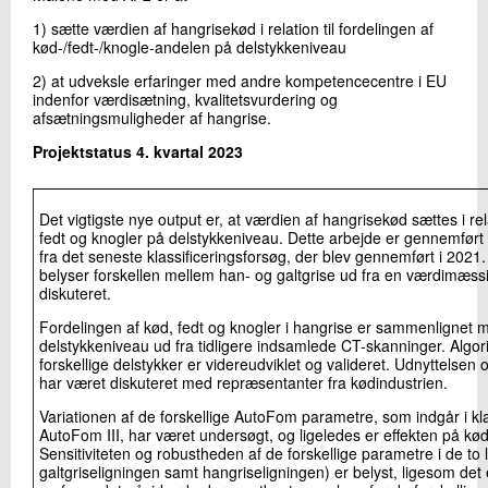
+45 72 20 19 04
1) sætte værdien af hangrisekød i relation til fordelingen af
Send e-mail
kød-/fedt-/knogle-andelen på delstykkeniveau
LinkedIn
2) at udveksle erfaringer med andre kompetencecentre i EU
indenfor værdisætning, kvalitetsvurdering og
afsætningsmuligheder af hangrise.
Skriv til mig
Projektstatus 4. kvartal 2023
Det vigtigste nye output er, at værdien af hangrisekød sættes i rela
fedt og knogler på delstykkeniveau. Dette arbejde er gennemfør
fra det seneste klassificeringsforsøg, der blev gennemført i 2021. 
belyser forskellen mellem han- og galtgrise ud fra en værdimæssi
diskuteret.
Fordelingen af kød, fedt og knogler i hangrise er sammenlignet m
delstykkeniveau ud fra tidligere indsamlede CT-skanninger. Algor
Send
forskellige delstykker er videreudviklet og valideret. Udnyttelsen
har været diskuteret med repræsentanter fra kødindustrien.
Variationen af de forskellige AutoFom parametre, som indgår i kla
AutoFom III, har været undersøgt, og ligeledes er effekten på kø
Sensitiviteten og robustheden af de forskellige parametre i de to 
galtgriseligningen samt hangriseligningen) er belyst, ligesom det e