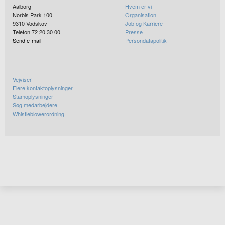
Aalborg
Hvem er vi
Norbis Park 100
Organisation
9310
Vodskov
Job og Karriere
Telefon 72 20 30 00
Presse
Send e-mail
Persondatapolitik
Vejviser
Flere kontaktoplysninger
Stamoplysninger
Søg medarbejdere
Whistleblowerordning