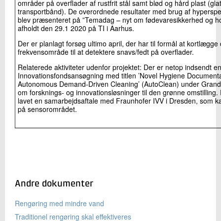
områder på overflader af rustfrit stål samt blød og hård plast (gla
transportbånd). De overordnede resultater med brug af hyperspektr
blev præsenteret på ”Temadag – nyt om fødevaresikkerhed og h
afholdt den 29.1 2020 på TI i Aarhus.
Der er planlagt forsøg ultimo april, der har til formål at kortlægge
frekvensområde til at detektere snavs/fedt på overflader.
Relaterede aktiviteter udenfor projektet: Der er netop indsendt e
Innovationsfondsansøgning med titlen ’Novel Hygiene Documenta
Autonomous Demand-Driven Cleaning’ (AutoClean) under Grand 
om forsknings- og innovationsløsninger til den grønne omstilling. 
lavet en samarbejdsaftale med Fraunhofer IVV i Dresden, som k
på sensorområdet.
Andre dokumenter
Rengøring med mindre vand
Traditionel rengøring skal effektiveres