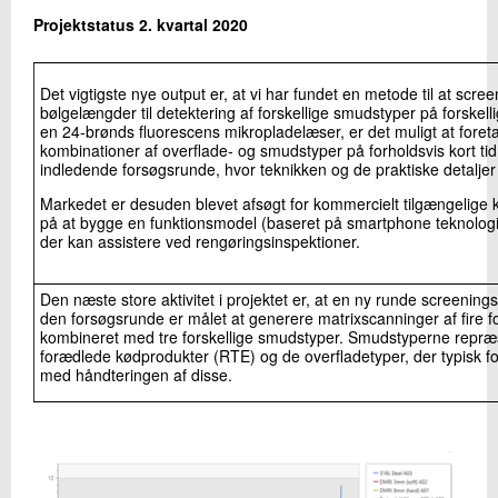
Projektstatus 2. kvartal 2020
Det vigtigste nye output er, at vi har fundet en metode til at scre
bølgelængder til detektering af forskellige smudstyper på forskell
en 24-brønds fluorescens mikropladelæser, er det muligt at fore
kombinationer af overflade- og smudstyper på forholdsvis kort tid
indledende forsøgsrunde, hvor teknikken og de praktiske detaljer 
Markedet er desuden blevet afsøgt for kommercielt tilgængelig
på at bygge en funktionsmodel (baseret på smartphone teknologi)
der kan assistere ved rengøringsinspektioner.
Den næste store aktivitet i projektet er, at en ny runde screenin
den forsøgsrunde er målet at generere matrixscanninger af fire fo
kombineret med tre forskellige smudstyper. Smudstyperne repræ
forædlede kødprodukter (RTE) og de overfladetyper, der typisk f
med håndteringen af disse.