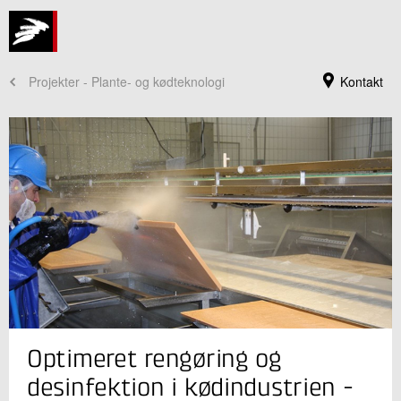
Projekter - Plante- og kødteknologi
Kontakt
Jeg er din kontaktperson
Optimeret rengøring og
Anette Granly Koch
Faglig leder
desinfektion i kødindustrien -
Fødevaresikkerhed og Kvalitet