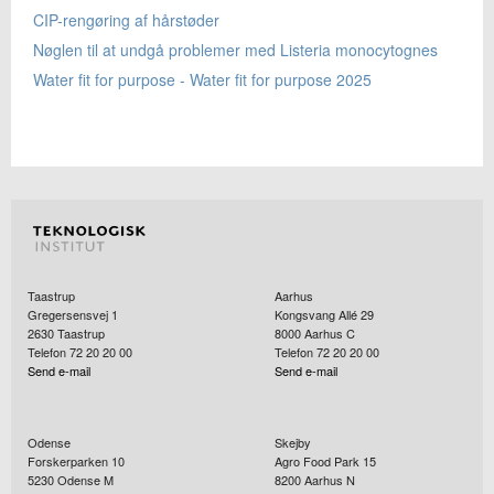
CIP-rengøring af hårstøder
Nøglen til at undgå problemer med Listeria monocytognes
Water fit for purpose - Water fit for purpose 2025
Taastrup
Aarhus
Gregersensvej 1
Kongsvang Allé 29
2630
Taastrup
8000
Aarhus C
Telefon 72 20 20 00
Telefon 72 20 20 00
Send e-mail
Send e-mail
Odense
Skejby
Forskerparken 10
Agro Food Park 15
5230
Odense M
8200
Aarhus N