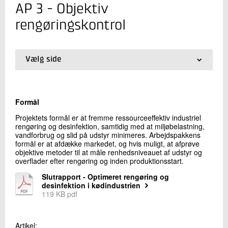
+45 72 20 25 39
AP 3 - Objektiv
Send e-mail
rengøringskontrol
Skriv til mig
Vælg side
01.
AP 1 - Nytænktning af rengøring med afsæt i
kemien
02.
AP 3 - Objektiv rengøringskontrol
Formål
Projektets formål er at fremme ressourceeffektiv industriel
rengøring og desinfektion, samtidig med at miljøbelastning,
vandforbrug og slid på udstyr minimeres. Arbejdspakkens
formål er at afdække markedet, og hvis muligt, at afprøve
objektive metoder til at måle renhedsniveauet af udstyr og
Send
overflader efter rengøring og inden produktionsstart.
Slutrapport - Optimeret rengøring og
desinfektion i kødindustrien
119 KB pdf
Artikel: