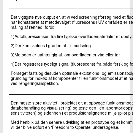
Det vigtigste nye output er, at vi ved screeningsforsøg med et f
har konstateret at metodevalget (fluorescens i UV området) er sær
måling af renhed, fordi:
1)Autofluorescensen fra fire typiske overfladematerialer er ubety
2)Der kan skelnes i graden af tilsmudsning
3)Metoden er uafhængig af, om overfladen er våd eller tør
4)Der registreres tydeligt signal (fluorescens) fra både fersk og f
Forsøget fastslog desuden optimale excitations- og emissionsbø
grundlag for indkøb af komponenter til en funktionsmodel af et hå
ved rengøringsinspektion.
Den næste store aktivitet i projektet er, at opbygge funktionsmode
databehandling og visualisering) og teste den i en laboratorieopst
sensitiviteten) og sidenhen i et produktionslignende miljø (pilot p
Med henblik på den senere udvikling af en prototype og et kommer
vil der blive udført en ‘Freedom to Operate’ undersøgelse.