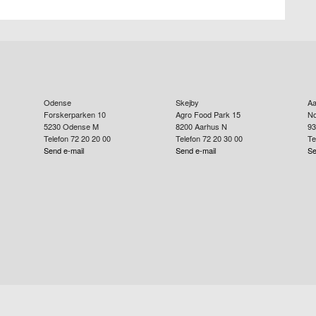
Odense
Skejby
Aa
Forskerparken 10
Agro Food Park 15
No
5230
Odense M
8200
Aarhus N
93
Telefon 72 20 20 00
Telefon 72 20 30 00
Te
Send e-mail
Send e-mail
Se