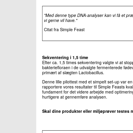
"Med denne type DNA-analyser kan vi få et præ
vi gerne vil have."
Citat fra Simple Feast
Sekventering i 1,5 time
Efter ca. 1,5 times sekventering valgte vi at sto
bakteriefloraen i de udvalgte fermenterede føde
primært af slægten Lactobacillus.
Denne lille pilottest med et simpelt set-up var
rapportere vores resultater til Simple Feasts kva
fundament for det videre arbejde med optimerin
hurtigere at gennemføre analysen.
Skal dine produkter eller miljøprøver teste