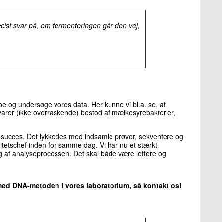
cist svar på, om fermenteringen går den vej,
ppe og undersøge vores data. Her kunne vi bl.a. se, at
varer (ikke overraskende) bestod af mælkesyrebakterier,
 en succes. Det lykkedes med indsamle prøver, sekventere og
litetschef inden for samme dag. Vi har nu et stærkt
g af analyseprocessen. Det skal både være lettere og
s med DNA-metoden i vores laboratorium, så kontakt os!