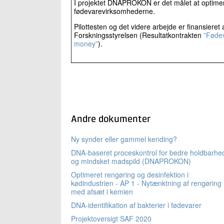
I projektet DNAPROKON er det målet at optimer
fødevarevirksomhederne.
Pilottesten og det videre arbejde er finansieret
Forskningsstyrelsen (Resultatkontrakten
”Fødev
money”
).
Andre dokumenter
Ny synder eller gammel kending?
DNA-baseret proceskontrol for bedre holdbarhe
og mindsket madspild (DNAPROKON)
Optimeret rengøring og desinfektion i
kødindustrien - AP 1 - Nytænktning af rengøring
med afsæt i kemien
DNA-identifikation af bakterier i fødevarer
Projektoversigt SAF 2020