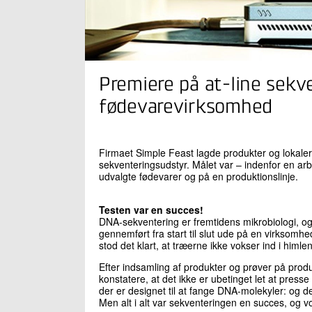
Premiere på at-line sekv
fødevarevirksomhed
Firmaet Simple Feast lagde produkter og lokaler 
sekventeringsudstyr. Målet var – indenfor en ar
udvalgte fødevarer og på en produktionslinje.
Testen var en succes!
DNA-sekventering er fremtidens mikrobiologi, og
gennemført fra start til slut ude på en virksomh
stod det klart, at træerne ikke vokser ind i himlen
Efter indsamling af produkter og prøver på produ
konstatere, at det ikke er ubetinget let at pr
der er designet til at fange DNA-molekyler: og det
Men alt i alt var sekventeringen en succes, og v