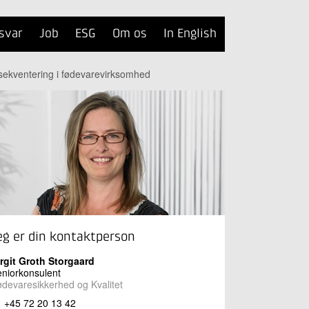
svar
Job
ESG
Om os
In English
 sekventering i fødevarevirksomhed
eg er din kontaktperson
rgit Groth Storgaard
niorkonsulent
devaresikkerhed og Kvalitet
+45 72 20 13 42