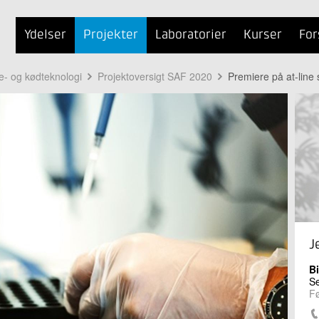
Ydelser
Projekter
Laboratorier
Kurser
For
te- og kødteknologi
Projektoversigt SAF 2020
Premiere på at-line
J
Bi
Se
Fø