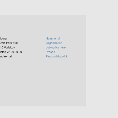
lborg
Hvem er vi
rbis Park 100
Organisation
10
Vodskov
Job og Karriere
lefon 72 20 30 00
Presse
nd e-mail
Persondatapolitik