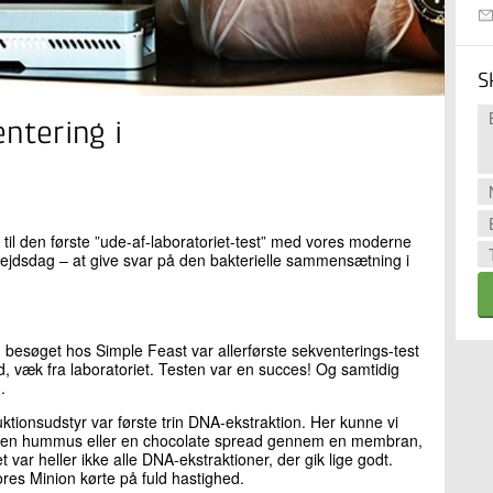
S
entering i
til den første ”ude-af-laboratoriet-test” med vores moderne
bejdsdag – at give svar på den bakterielle sammensætning i
 besøget hos Simple Feast var allerførste sekventerings-test
ed, væk fra laboratoriet. Testen var en succes! Og samtidig
.
ktionsudstyr var første trin DNA-ekstraktion. Her kunne vi
esse en hummus eller en chocolate spread gennem en membran,
 var heller ikke alle DNA-ekstraktioner, der gik lige godt.
ores Minion kørte på fuld hastighed.