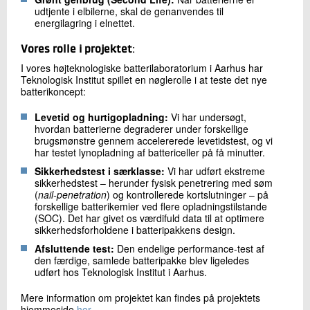
udtjente i elbilerne, skal de genanvendes til
energilagring i elnettet.
Vores rolle i projektet
:
I vores højteknologiske batterilaboratorium i Aarhus har
Teknologisk Institut spillet en nøglerolle i at teste det nye
batterikoncept:
Levetid og hurtigopladning:
Vi har undersøgt,
hvordan batterierne degraderer under forskellige
brugsmønstre gennem accelererede levetidstest, og vi
har testet lynopladning af battericeller på få minutter.
Sikkerhedstest i særklasse:
Vi har udført ekstreme
sikkerhedstest – herunder fysisk penetrering med søm
(
nail-penetration
) og kontrollerede kortslutninger – på
forskellige batterikemier ved flere opladningstilstande
(SOC). Det har givet os værdifuld data til at optimere
sikkerhedsforholdene i batteripakkens design.
Afsluttende test:
Den endelige performance-test af
den færdige, samlede batteripakke blev ligeledes
udført hos Teknologisk Institut i Aarhus.
Mere information om projektet kan findes på projektets
hjemmeside
her
.