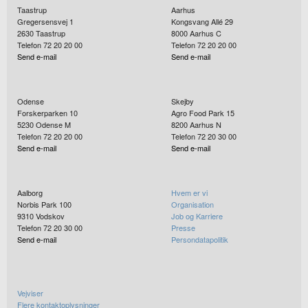
Taastrup
Aarhus
Gregersensvej 1
Kongsvang Allé 29
2630
Taastrup
8000
Aarhus C
Telefon 72 20 20 00
Telefon 72 20 20 00
Send e-mail
Send e-mail
Odense
Skejby
Forskerparken 10
Agro Food Park 15
5230
Odense M
8200
Aarhus N
Telefon 72 20 20 00
Telefon 72 20 30 00
Send e-mail
Send e-mail
Aalborg
Hvem er vi
Norbis Park 100
Organisation
9310
Vodskov
Job og Karriere
Telefon 72 20 30 00
Presse
Send e-mail
Persondatapolitik
Vejviser
Flere kontaktoplysninger