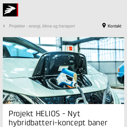
Projekter - energi, klima og transport
Kontakt
Jeg er din kontaktperson
Projekt HELIOS - Nyt
Magnus Christensen
Seniorkonsulent
hybridbatteri-koncept baner
Grønne Energisystemer