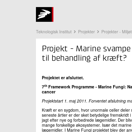
Teknologisk Institut
Projekter
Projekter - Miljø
Projekt - Marine svampe
til behandling af kræft?
Projektet er afsluttet.
th
7
Framework Programme -
Marine Fungi: Na
cancer
Projektstart 1. maj 2011. Forventet afslutning m
Kræft er en sygdom, hvor unormale celler deler s
seneste årtier er der sket betydelige fremskridt 
jagt efter nye og forbedrede lægemidler. Der bliv
mange forskellige økosystemer. Især det marine
lægemidler. I Marine Fungi projektet blev der an