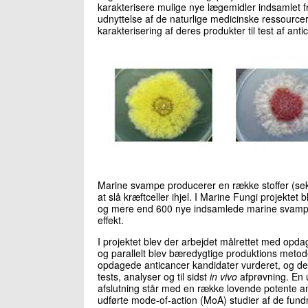
karakterisere mulige nye lægemidler indsamlet f
udnyttelse af de naturlige medicinske ressourcer
karakterisering af deres produkter til test af anti
Marine svampe producerer en række stoffer (sekun
at slå kræftceller ihjel. I Marine Fungi projekte
og mere end 600 nye indsamlede marine svampe 
effekt.
I projektet blev der arbejdet målrettet med opd
og parallelt blev bæredygtige produktions metod
opdagede anticancer kandidater vurderet, og de m
tests, analyser og til sidst
in vivo
afprøvning. En u
afslutning står med en række lovende potente ant
udførte mode-of-action (MoA) studier af de fund