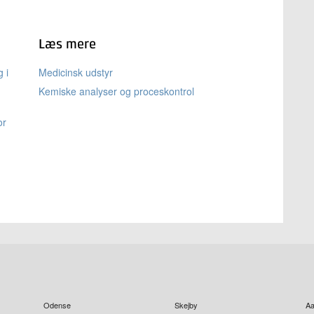
Læs mere
g i
Medicinsk udstyr
Kemiske analyser og proceskontrol
or
Odense
Skejby
Aa