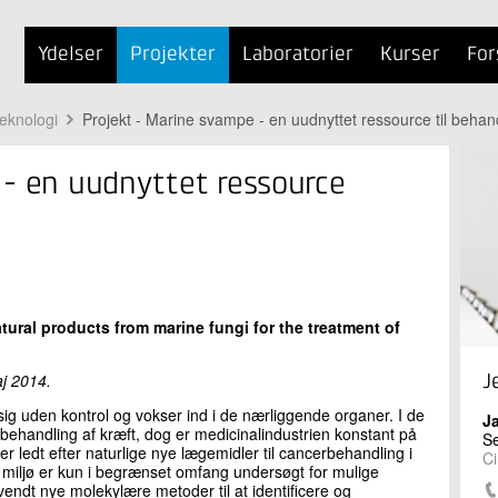
Ydelser
Projekter
Laboratorier
Kurser
For
teknologi
Projekt - Marine svampe - en uudnyttet ressource til behand
 - en uudnyttet ressource
tural products from marine fungi for the treatment of
aj 2014.
J
ig uden kontrol og vokser ind i de nærliggende organer. I de
J
i behandling af kræft, dog er medicinalindustrien konstant på
Se
er ledt efter naturlige nye lægemidler til cancerbehandling i
Ci
 miljø er kun i begrænset omfang undersøgt for mulige
vendt nye molekylære metoder til at identificere og