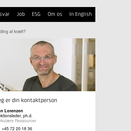
svar
Job
ESG
Om os
In English
ling af kræft?
eg er din kontaktperson
an Lorenzen
ktionsleder, ph.d.
rkulære Ressourcer
+45 72 20 18 36