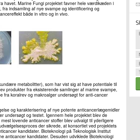
ra havet. Marine Fungi projektet favner hele værdikæden i
, fra indsamling af nye svampe og identificering og
cancereffekt både in vitro og in vivo.
S
dære metabolitter), som har vist sig at have potentiale til
t blev produkter fra eksisterende samlinger af marine svampe,
fra koralrev og makroalger undersøgt for anti-cancer
agelse og karakterisering af nye potente anticancerlægemidler
er undersøgt og testet. Igennem hele projektet blev de
est lovende anticancer stoffer blev udvalgt til yderligere
dvælgelsesproces der sikrede, at konsortiet ved projektets
icancer kandidater. Bioteknologi på Teknologisk Institut
ne anticancer kandidater. Desuden udviklede Bioteknologi