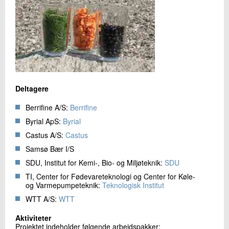
Deltagere
Berrifine A/S:
Berrifine
Byrial ApS:
Byrial
Castus A/S:
Castus
Samsø Bær I/S
SDU, Institut for Kemi-, Bio- og Miljøteknik:
SDU
TI, Center for Fødevareteknologi og Center for Køle-
og Varmepumpeteknik:
Teknologisk Institut
WTT A/S:
WTT
Aktiviteter
Projektet indeholder følgende arbejdspakker: