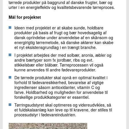
tørrede produkter på baggrund af danske frugter, bær og
+45 72 20 11 82
urter i en energieffektiv og kvalitetsbevarende tørreproces.
Send e-mail
Mål for projektet
Ideen med projektet er at skabe sunde, holdbare
Skriv til mig
produkter på basis af frugt og bær hovedsagelig af
dansk oprindelse under anvendelse af en skånsom og
energirigtig tørremetode, så danske aktører kan skabe
et nyt eksistensgrundlag i en trængt branche.
I projektet arbejdes der med solbær, aronia, æbler og
andre bærtyper som fx jordbær, ribs og evt.
stikkelsbær eller blåbær. Tørreprocessen vil også
kunne anvendes til andre fødevareprodukter.
De tørrede produkter skal opnå en optimal kvalitet i
forhold til fødevaresikkerhed, bevarelse af vigtige
Send
ingredienser såsom antioxidanter, vitamin C og
farve. Holdbarhed og muligheden for anvendelse til
forskellige produktkategorier er essentiel.
Tørringsudstyret skal optimeres og videreudvikles, så
et fuldskalaanlæg kan leve op til kravene, der stilles til
procesudstyr i fødevareindustrien.