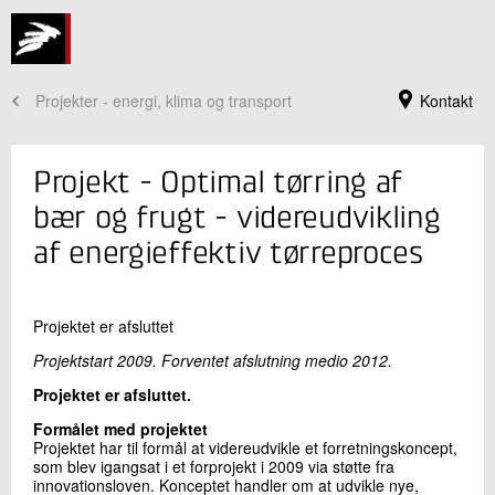
Projekter - energi, klima og transport
Kontakt
Projekt - Optimal tørring af
bær og frugt - videreudvikling
af energieffektiv tørreproces
Projektet er afsluttet
Projektstart 2009. Forventet afslutning medio 2012.
Projektet er afsluttet.
Jeg er din kontaktperson
Formålet med projektet
Jannie Guldmann Würtz
Projektet har til formål at videreudvikle et forretningskoncept,
Seniorkommunikationskonsulent
som blev igangsat i et forprojekt i 2009 via støtte fra
Køle- og Varmepumpeteknik
innovationsloven. Konceptet handler om at udvikle nye,