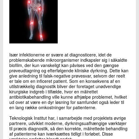
Især infektionerne er svære at diagnosticere, idet de
problemskabende mikroorganismer indkapsler sig i såkaldte
biofilm, der kun vanskeligt kan påvises ved den gængse
prøveudtagning og efterfølgende kliniske dyrkning. Dette kan
give anledning til falsk-negative prøvesvar, selvom der reelt
er tale om en inficeret patient. Som en konsekvens af en
utilstrækkelig diagnostik bliver der foretaget unødvendige
kirurgiske indgreb i tilfælde, hvor en målrettet
antibiotikabehandling ville kunne afhjælpe problemet, hvilket
ud over at være en dyr løsning for samfundet også leder til
en lang række omkostninger for patienterne.
Teknologisk Institut har, i samarbejde med projektets øvrige
partnere, udviklet moderne, dyrkningsuafhængige værktøjer
til præcis diagnostik, så den korrekte, målrettede behandling
af patienterne kan iværksættes tidligt i forløbet. Disse
værktøjer omfatter blandt andet: