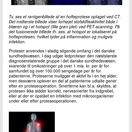
+45 72 20 18 28
Send e-mail
Tv. ses et røntgenbillede af en hofteprotese optaget ved CT.
Det midterste billede viser forhøjet stofskifteaktivitet både i
blæren og i et hotspot (lille grøn plet) ved PET-scanning. På
Skriv til mig
det fusionerede billede th. ses, at hotspot er lokaliseret på
hofteprotesen, hvilket tyder på inflammation og muligvis
infektion.
Proteser anvendes i stadig stigende omfang i det danske
sundhedsvæsen. I dag udgør ledproteser den næststørste
diagnoserelaterede gruppe i det danske sundhedsvæsen,
svarende til omkostninger på over 1 mia. kr. per år for
samfundet og over 100.000 sengedage per år for
patienterne. Proteserne muliggør et aktivt liv i en høj alder,
men desværre oplever en del af patienterne udtalte gener
efter en proteseoperation. Smerterne kan bl.a. skyldes, at
Send
protesen ikke sidder korrekt, nervesmerter fra indgrebet,
eller at der er opstået en infektion med mikroorganismer
under eller efter proteseoperationen.