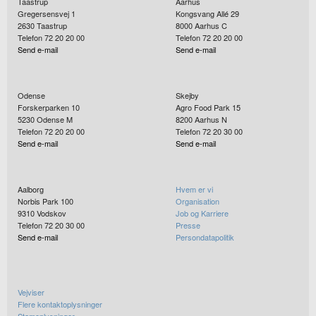
Taastrup
Aarhus
Gregersensvej 1
Kongsvang Allé 29
2630
Taastrup
8000
Aarhus C
Telefon 72 20 20 00
Telefon 72 20 20 00
Send e-mail
Send e-mail
Odense
Skejby
Forskerparken 10
Agro Food Park 15
5230
Odense M
8200
Aarhus N
Telefon 72 20 20 00
Telefon 72 20 30 00
Send e-mail
Send e-mail
Aalborg
Hvem er vi
Norbis Park 100
Organisation
9310
Vodskov
Job og Karriere
Telefon 72 20 30 00
Presse
Send e-mail
Persondatapolitik
Vejviser
Flere kontaktoplysninger
Stamoplysninger