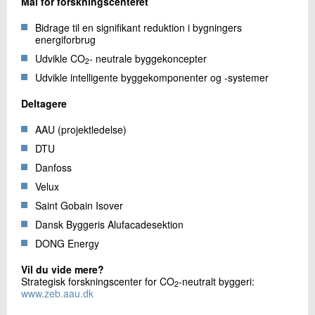
Mål for forskningscenteret
Bidrage til en signifikant reduktion i bygningers
energiforbrug
Udvikle CO
- neutrale byggekoncepter
2
Udvikle intelligente byggekomponenter og -systemer
Deltagere
AAU (projektledelse)
DTU
Danfoss
Velux
Saint Gobain Isover
Dansk Byggeris Alufacadesektion
DONG Energy
Vil du vide mere?
Strategisk forskningscenter for CO
-neutralt byggeri:
2
www.zeb.aau.dk