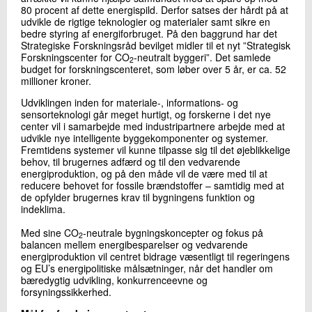
80 procent af dette energispild. Derfor satses der hårdt på at
+45 72 20 22 20
udvikle de rigtige teknologier og materialer samt sikre en
Send e-mail
bedre styring af energiforbruget. På den baggrund har det
Strategiske Forskningsråd bevilget midler til et nyt ”Strategisk
Forskningscenter for CO
-neutralt byggeri”. Det samlede
2
budget for forskningscenteret, som løber over 5 år, er ca. 52
Skriv til mig
millioner kroner.
Udviklingen inden for materiale-, informations- og
sensorteknologi går meget hurtigt, og forskerne i det nye
center vil i samarbejde med industripartnere arbejde med at
udvikle nye intelligente byggekomponenter og systemer.
Fremtidens systemer vil kunne tilpasse sig til det øjeblikkelige
behov, til brugernes adfærd og til den vedvarende
energiproduktion, og på den måde vil de være med til at
reducere behovet for fossile brændstoffer – samtidig med at
de opfylder brugernes krav til bygningens funktion og
indeklima.
Send
Med sine CO
-neutrale bygningskoncepter og fokus på
2
balancen mellem energibesparelser og vedvarende
energiproduktion vil centret bidrage væsentligt til regeringens
og EU’s energipolitiske målsætninger, når det handler om
bæredygtig udvikling, konkurrenceevne og
forsyningssikkerhed.