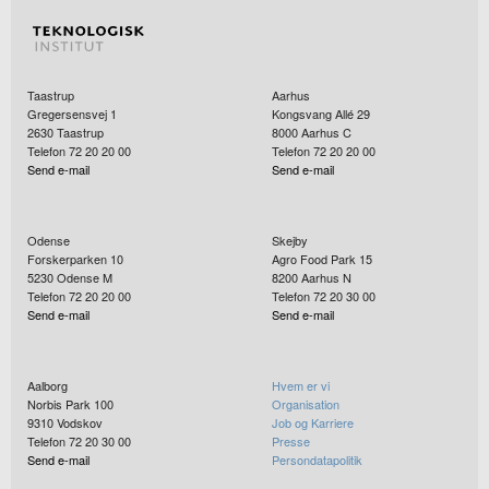
Taastrup
Aarhus
Gregersensvej 1
Kongsvang Allé 29
2630
Taastrup
8000
Aarhus C
Telefon 72 20 20 00
Telefon 72 20 20 00
Send e-mail
Send e-mail
Odense
Skejby
Forskerparken 10
Agro Food Park 15
5230
Odense M
8200
Aarhus N
Telefon 72 20 20 00
Telefon 72 20 30 00
Send e-mail
Send e-mail
Aalborg
Hvem er vi
Norbis Park 100
Organisation
9310
Vodskov
Job og Karriere
Telefon 72 20 30 00
Presse
Send e-mail
Persondatapolitik