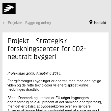
Projekter - Bygge og anlæg
Kontakt
Projekt - Strategisk
forskningscenter for CO2-
neutralt byggeri
Projektstart 2009. Afslutning 2014.
Energiforbruget i bygninger er enormt, men med den rigtige
viden og de rette teknologier vil energispildet kunne
nedbringes drastisk.
Jeg er din kontaktperson
Både i Danmark og i resten er EU udgør bygningers
Mette Glavind
energiforbrug hele 40 procent af det samlede energiforbrug,
Direktør, ph.d.
men det er påvist, at byggesektoren over en længere
Byggeri og Anlæg
årrække vil kunne hjælpe samfundet med at spare op mod