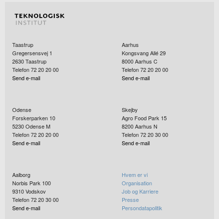
Taastrup
Aarhus
Gregersensvej 1
Kongsvang Allé 29
2630
Taastrup
8000
Aarhus C
Telefon 72 20 20 00
Telefon 72 20 20 00
Send e-mail
Send e-mail
Odense
Skejby
Forskerparken 10
Agro Food Park 15
5230
Odense M
8200
Aarhus N
Telefon 72 20 20 00
Telefon 72 20 30 00
Send e-mail
Send e-mail
Aalborg
Hvem er vi
Norbis Park 100
Organisation
9310
Vodskov
Job og Karriere
Telefon 72 20 30 00
Presse
Send e-mail
Persondatapolitik