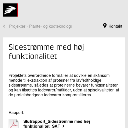
Projekter - Plante- og kødteknologi
Kontakt
Sidestrømme med høj
funktionalitet
Projektets overordnede formål er at udvikle en skånsom
metode til ekstraktion af proteiner fra lavfedtholdige
sidestrømme, således at proteinerne bevarer funktionaliteten
og kan tilsættes fødevarer/måltider, uden at spisekvaliteten af
de proteinberigede fødevarer kompromitteres.
Jeg er din kontaktperson
Rapport:
Christian Vestergaard
Faglig leder
Slutrapport_Sidestrømme med høj
Fødevaresikkerhed og Kvalitet
funktionalitet_SAF