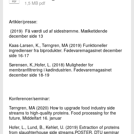
1,5 MB pdf
+45 72 20 14 25
Send e-mail
Artikler/presse:
(2019) Få værdi ud af sidestrømme. Mælketidende
Skriv til mig
december side 13
Kaas-Larsen, K., Tørngren, MA (2019) Funktioneller
ingredienser fra biprodukter. Fødevaremagasinet december
side 16-17
Sørensen, K.,Hofer, L. (2018) Muligheder for
membranfiltrering i kødindustrien. Fødevaremagasinet
december side 18-19
Send
Konferencer/seminar:
Tørngren, MA (2020) How to upgrade food industry side
streams to high-quality proteins. Food processing for the
future, Middelfart 16. januar
Hofer, L., Lund, B., Kehlet, U. (2019) Extraction of proteins
from slaughterhouse side streams.POSTER. DTU seminar