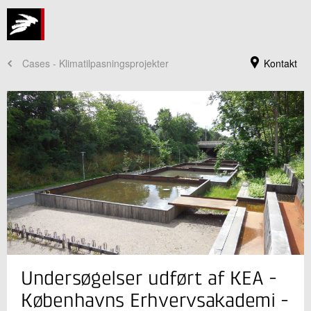
Cases - Klimatilpasningsprojekter
Kontakt
Jeg er din kontaktperson
Undersøgelser udført af KEA -
Lars Jørgensen
Seniorkonsulent
Københavns Erhvervsakademi -
Rørcentret