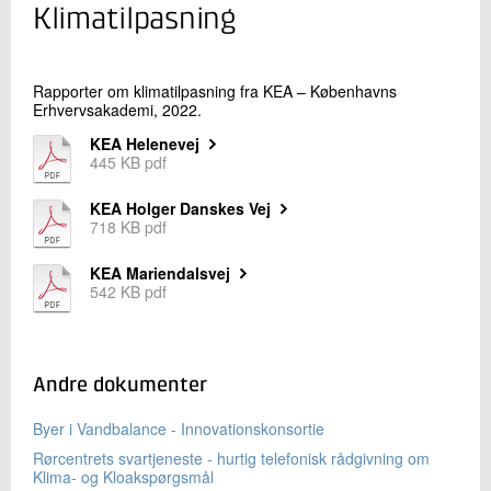
+45 72 20 34 45
Klimatilpasning
Send e-mail
Rapporter om klimatilpasning fra KEA – Københavns
Erhvervsakademi, 2022.
Skriv til mig
KEA Helenevej
445 KB pdf
KEA Holger Danskes Vej
718 KB pdf
KEA Mariendalsvej
542 KB pdf
Send
Andre dokumenter
Byer i Vandbalance - Innovationskonsortie
Rørcentrets svartjeneste - hurtig telefonisk rådgivning om
Klima- og Kloakspørgsmål