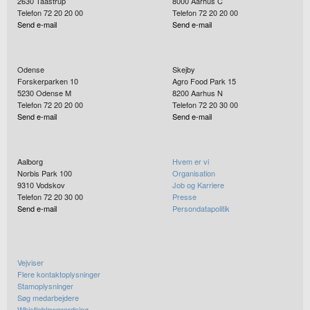
2630
Taastrup
8000
Aarhus C
Telefon 72 20 20 00
Telefon 72 20 20 00
Send e-mail
Send e-mail
Odense
Skejby
Forskerparken 10
Agro Food Park 15
5230
Odense M
8200
Aarhus N
Telefon 72 20 20 00
Telefon 72 20 30 00
Send e-mail
Send e-mail
Aalborg
Hvem er vi
Norbis Park 100
Organisation
9310
Vodskov
Job og Karriere
Telefon 72 20 30 00
Presse
Send e-mail
Persondatapolitik
Vejviser
Flere kontaktoplysninger
Stamoplysninger
Søg medarbejdere
Whistleblowerordning