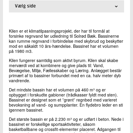
+45 72 20 34 45
Vælg side
Send e-mail
01.
Gladsaxe Sportscenter
02.
Kilen
03.
Lindevangsparken
Kilen er et klimatilpasningsprojekt, der har til formål at
Skriv til mig
04.
sØnæs
forsinke regnvand før udledning til Solrød Bæk. Bassinerne
kan rumme regnvand i forbindelse med skybrud og beskytter
mod en såkaldt 10 års-hændelse. Bassinet har et volumen
på 1980 m3.
Kilen fungerer samtidig som aktivt byrum. Kilen skal skabe
merværdi ved at kombinere og give plads til: Vand,
Bevægelse, Miljø, Fællesskaber og Læring. Anlægget består
primært af to bassiner forbundet med en ca. halv meter dyb
vandrende.
Send
Det mindste bassin har et volumen på 460 m³ og er
opbygget i forskudte gabioner (trådkasser fyldt med sten).
Bassinet er designet som et ”grønt” regnbed med varieret
bevoksning af vand- og sumpplanter. En flydebro leder en sti
igennem bassinet.
Det største bassin er på 2.230 m³ og er udført i beton. Nede i
bassinet er forskellige sportsaktiviteter, såsom
basketballbane og crossfit-elementer placeret. Adgangen til