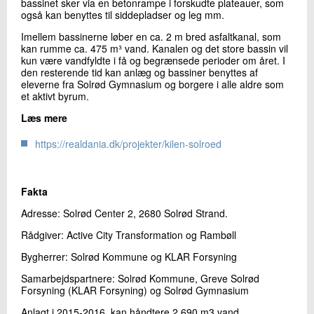
bassinet sker via en betonrampe i forskudte plateauer, som
også kan benyttes til siddepladser og leg mm.
Imellem bassinerne løber en ca. 2 m bred asfaltkanal, som
kan rumme ca. 475 m³ vand. Kanalen og det store bassin vil
kun være vandfyldte i få og begrænsede perioder om året. I
den resterende tid kan anlæg og bassiner benyttes af
eleverne fra Solrød Gymnasium og borgere i alle aldre som
et aktivt byrum.
Læs mere
https://realdania.dk/projekter/kilen-solroed
Fakta
Adresse: Solrød Center 2, 2680 Solrød Strand.
Rådgiver: Active City Transformation og Rambøll
Bygherrer: Solrød Kommune og KLAR Forsyning
Samarbejdspartnere: Solrød Kommune, Greve Solrød
Forsyning (KLAR Forsyning) og Solrød Gymnasium
Anlagt i 2015-2016. kan håndtere 2.690 m3 vand.