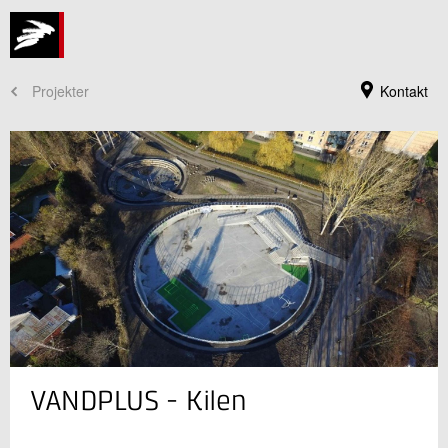
Projekter
Kontakt
Jeg er din kontaktperson
VANDPLUS - Kilen
Lars Jørgensen
Seniorkonsulent
Rørcentret