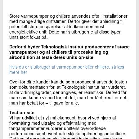
+45 72 20 22 08
Send e-mail
Store varmepumper og chillere anvendes ofte i installationer
med mange årlige driftstimer. Derfor giver det anledning til
potentielt store besparelser at indkøbe den mest
energieffektive unit. Dette har slutbrugerne af disse typer
Skriv til mig
units stort fokus på.
Derfor tilbyder Teknologisk Institut producenter af større
varmepumper og af chillere til proceskøling og
aircondition at teste deres units on-site
Hvis du er slutbruger af varmepumper eller chillere, så læs
mere her
Over for dine kunder kan du som producent anvende testen
som dokumentation for, at Teknologisk Institut har vurderet,
at de virkningsgrader, der angives, er realistiske. Derved får
Send
man som kunde vished for, at det, man har fået, reelt er det,
man har betalt for – til gavn for alle.
Test on-site
Vi har udviklet et nyt målekoncept, hvor vi ved hjælp af
flowmåling med ultralyd og effektmåling med
tangamperemeter vurderer unittens overordnede
performance samt eventuelle skjulte optimeringspotentialer.
Det kan vi gøre på en eksisterende installation, hvor jeres