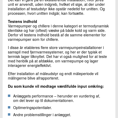
unit er anvendt, uden indgreb, hvilket vil sige, at der under
installation af testudstyr ikke opstår nedetid for unitten. Og
processen, hvori unitten indgår, kan fortsætte.
Testens indhold
Varmepumper og chillere i denne kategori er termodynamisk
identiske og har (oftest) væske på både kold og varm side.
Derfor vil testens indhold bestå af de samme elementer for
varmepumper som for chillere.
I disse år etableres flere store varmepumpeinstallationer i
samspil med fjernvarmesystemer, og her er der typisk et
termisk lager tilknyttet. Det har vi også mulighed for at teste
med henblik på at afdække, om varmepumpe og lager
interagerer energieffektivt.
Efter installation af måleudstyr og endt måleperiode vil
målingerne blive afrapporteret.
Du som kunde vil modtage værdifulde input omkring:
Anlæggets performance – herunder en vurdering af,
om det lever op til dokumentationen.
Optimeringspotentialer.
Andre problemstillinger i anlægget.