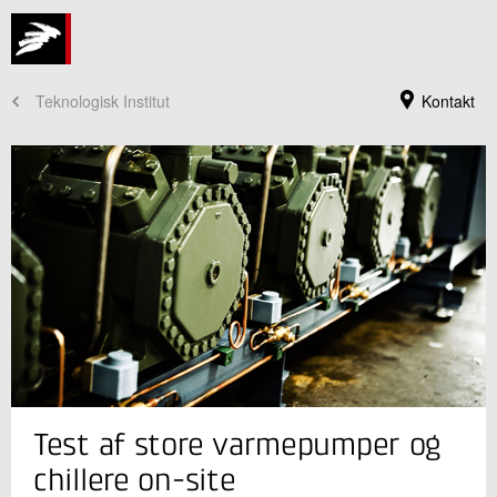
Teknologisk Institut
Kontakt
Jeg er din kontaktperson
Test af store varmepumper og
Line Ankerstjerne Kruuse
Seniorkonsulent
chillere on-site
Køle- og Varmepumpeteknik