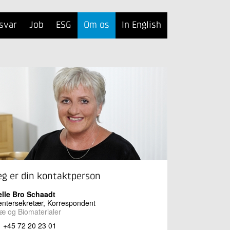
svar
Job
ESG
Om os
In English
eg er din kontaktperson
elle Bro Schaadt
ntersekretær, Korrespondent
æ og Biomaterialer
+45 72 20 23 01