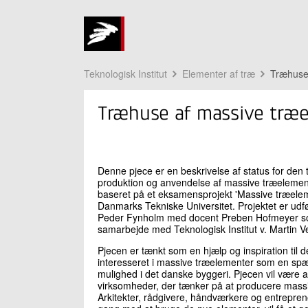
Teknologisk Institut
Elementer af træ
Træhuse
Træhuse af massive træ
Denne pjece er en beskrivelse af status for den t
produktion og anvendelse af massive træelement
baseret på et eksamensprojekt 'Massive træele
Danmarks Tekniske Universitet. Projektet er udfør
Peder Fynholm med docent Preben Hofmeyer so
samarbejde med Teknologisk Institut v. Martin V
Pjecen er tænkt som en hjælp og inspiration til 
interesseret i massive træelementer som en s
mulighed i det danske byggeri. Pjecen vil være af
virksomheder, der tænker på at producere mass
Arkitekter, rådgivere, håndværkere og entreprenør