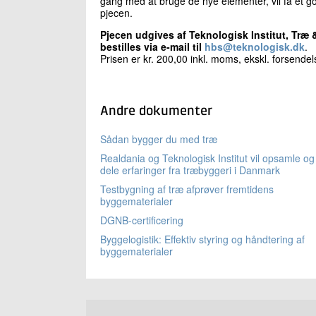
gang med at bruge de nye elementer, vil få et go
pjecen.
Pjecen udgives af Teknologisk Institut, Træ 
bestilles via e-mail til
hbs@teknologisk.dk
.
Prisen er kr. 200,00 inkl. moms, ekskl. forsendel
Andre dokumenter
Sådan bygger du med træ
Realdania og Teknologisk Institut vil opsamle og
dele erfaringer fra træbyggeri i Danmark
Testbygning af træ afprøver fremtidens
byggematerialer
DGNB-certificering
Byggelogistik: Effektiv styring og håndtering af
byggematerialer