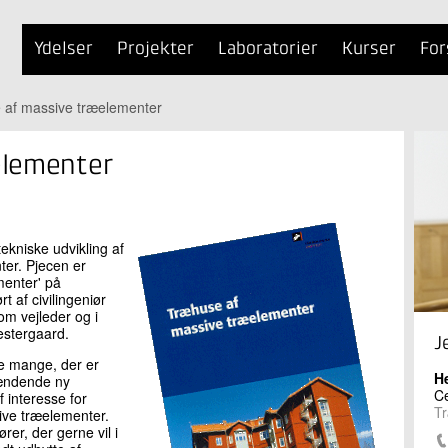
Ydelser
Projekter
Laboratorier
Kurser
For
 af massive træelementer
elementer
ekniske udvikling af
er. Pjecen er
menter' på
t af civilingeniør
m vejleder og i
estergaard.
J
de mange, der er
H
pændende ny
Ce
 interesse for
Tr
ive træelementer.
er, der gerne vil i