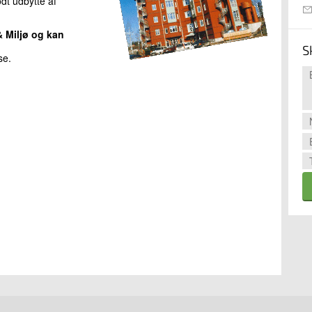
dt udbytte af
& Miljø og kan
S
se.