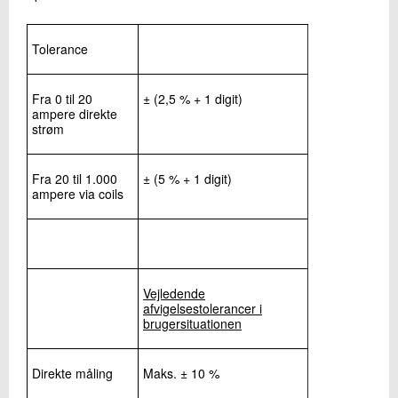
09.
Vekselspænding
+45 72 20 13 53
10.
Omdrejningstal og frekvens
Send e-mail
11.
Camvinkel og forstillingsvinkel
Tolerance
12.
Vekselstrøm
13.
Momentnøgler
Skriv til mig
Fra 0 til 20
± (2,5 % + 1 digit)
14.
Bremseprøvestande
ampere direkte
15.
Geometrisk måleudstyr
strøm
16.
Vinkelmåler
17.
Hjulafbalanceringsmaskiner
18.
Styretøjsapparater
Fra 20 til 1.000
± (5 % + 1 digit)
ampere via coils
19.
Lygteindstillingsapparater
20.
Oscilloskoper til motortestere
21.
Frostvæskemålere
22.
Styretøjslifte
Send
23.
Bremsevæsketestere
24.
Væskemål
Vejledende
25.
Retardationsmåler
afvigelsestolerancer i
brugersituationen
26.
Lydmåler
27.
Modstandssvejser
28.
Kabel tensiometer
Direkte måling
Maks. ± 10 %
29.
Vægte