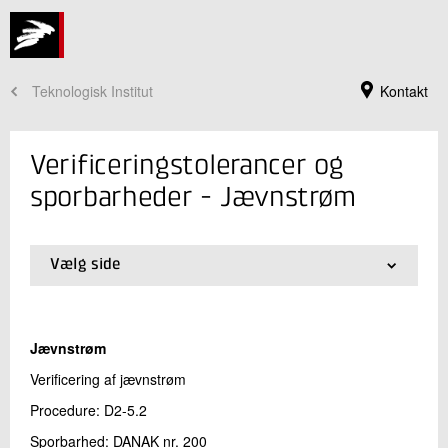
Teknologisk Institut
Kontakt
Verificeringstolerancer og
sporbarheder - Jævnstrøm
Vælg side
01.
Startside
02.
Termometre
03.
Manometre
Jævnstrøm
04.
Gasanalyseudstyr
Jeg er din kontaktperson
05.
Røggasmålere
Verificering af jævnstrøm
06.
Jævnspænding
Peter Rytter
Procedure: D2-5.2
07.
Jævnstrøm
Chefkonsulent
Automobilteknik
08.
Resistans
Sporbarhed: DANAK nr. 200