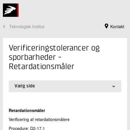
Teknologisk Institut
Kontakt
Verificeringstolerancer og
sporbarheder -
Retardationsmåler
Vælg side
01.
Startside
02.
Termometre
03.
Manometre
Jeg er din kontaktperson
Retardationsmåler
04.
Gasanalyseudstyr
Peter Rytter
05.
Røggasmålere
Verificering af retardationsmålere
Chefkonsulent
06.
Jævnspænding
Automobilteknik
Procedure: D2-17.1