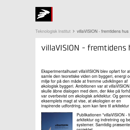
Teknologisk Institut
villaVISION - fremtidens hus
villaVISION - fremtidens
Eksperimentalhuset villaVISION blev opført for a
samle den teoretiske viden om byggeri, energi 
miljø for på den måde at fremme udviklingen af
økologisk byggeri. Ambitionen var at villaVISION
skulle åbne dialogen med dem, der ikke på forh
var overbevist om økologisk arkitektur. Og gen
eksemplets magt at vise, at økologien er en
inspirende udfordring, som kan føre til arkitektur
Publikationen "villaVISION - 
arkitektur og indretning og 
systemer. Samtidig præsenter
projektet.