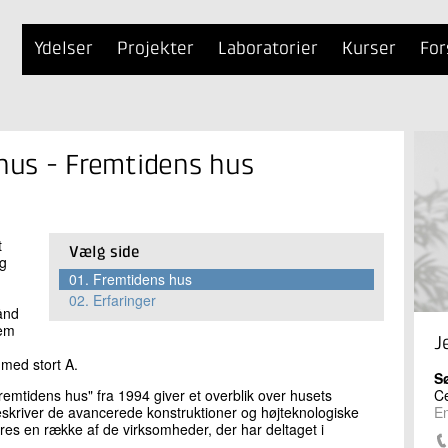
Ydelser
Projekter
Laboratorier
Kurser
For
 hus - Fremtidens hus
t
Vælg side
og
01.
Fremtidens hus
02.
Erfaringer
ånd
nem
J
 med stort A.
S
fremtidens hus" fra 1994 giver et overblik over husets
C
beskriver de avancerede konstruktioner og højteknologiske
En
es en række af de virksomheder, der har deltaget i