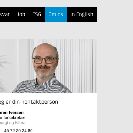
svar
Job
ESG
Om os
In English
eg er din kontaktperson
øren Iversen
entersekretær
ergi og Klima
+45 72 20 24 80