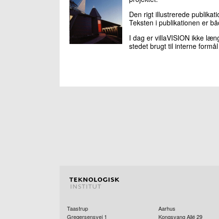
Den rigt illustrerede publikat
Teksten i publikationen er b
I dag er villaVISION ikke læng
stedet brugt til interne formå
Taastrup
Aarhus
Gregersensvej 1
Kongsvang Allé 29