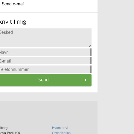
Send e-mail
kriv til mig
Send
lborg
Hvem er vi
rbis Park 100
Organisation