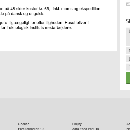
ion på 48 sider koster kr. 65,- inkl. moms og ekspedition.
åde på dansk og engelsk.
S
ere tilgængeligt for offentligheden. Huset bliver i
l for Teknologisk Instituts medarbejdere.
Odense
Skejby
Aa
Forskerparken 10
Agro Food Park 15
No