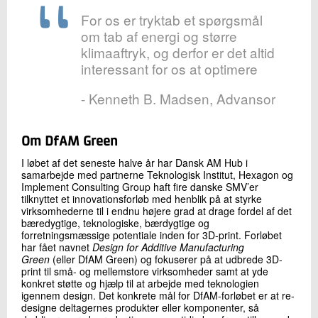
For os er tryktab et spørgsmål
om tab af energi og større
klimaaftryk, og derfor er det altid
interessant for os at optimere
- Kenneth B. Madsen, Advansor
Om DfAM Green
I løbet af det seneste halve år har Dansk AM Hub i
samarbejde med partnerne Teknologisk Institut, Hexagon og
Implement Consulting Group haft fire danske SMV’er
tilknyttet et innovationsforløb med henblik på at styrke
virksomhederne til i endnu højere grad at drage fordel af det
bæredygtige, teknologiske, bærdygtige og
forretningsmæssige potentiale inden for 3D-print. Forløbet
har fået navnet
Design for Additive Manufacturing
Green
(eller DfAM Green) og fokuserer på at udbrede 3D-
print til små- og mellemstore virksomheder samt at yde
konkret støtte og hjælp til at arbejde med teknologien
igennem design. Det konkrete mål for DfAM-forløbet er at re-
designe deltagernes produkter eller komponenter, så