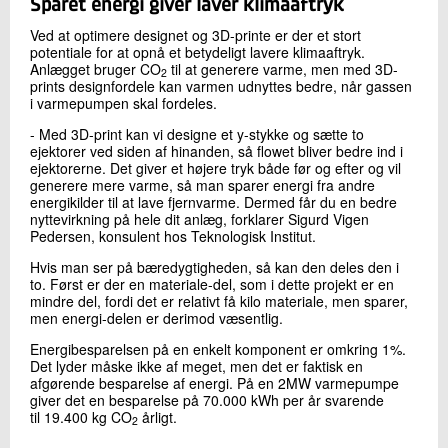
Sparet energi giver laver klimaaftryk
Ved at optimere designet og 3D-printe er der et stort
potentiale for at opnå et betydeligt lavere klimaaftryk.
Anlægget bruger CO
til at generere varme, men med 3D-
2
prints designfordele kan varmen udnyttes bedre, når gassen
i varmepumpen skal fordeles.
- Med 3D-print kan vi designe et y-stykke og sætte to
ejektorer ved siden af hinanden, så flowet bliver bedre ind i
ejektorerne. Det giver et højere tryk både før og efter og vil
generere mere varme, så man sparer energi fra andre
energikilder til at lave fjernvarme. Dermed får du en bedre
nyttevirkning på hele dit anlæg, forklarer Sigurd Vigen
Pedersen, konsulent hos Teknologisk Institut.
Hvis man ser på bæredygtigheden, så kan den deles den i
to. Først er der en materiale-del, som i dette projekt er en
mindre del, fordi det er relativt få kilo materiale, men sparer,
men energi-delen er derimod væsentlig.
Energibesparelsen på en enkelt komponent er omkring 1%.
Det lyder måske ikke af meget, men det er faktisk en
afgørende besparelse af energi. På en 2MW varmepumpe
giver det en besparelse på 70.000 kWh per år svarende
til 19.400 kg CO
årligt.
2