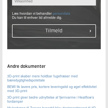
Læs hvordan vi behandler
persondata
Du kan til enhver tid afmelde dig.
Andre dokumenter
3D-print skaber mere holdbar fugefræser med
bæredygtighedspotetiale
BEWI fik lavere pris, kortere leveringstid og øget effektivitet
med 3D-print
3D-print giver bedre udnyttelse af fjernvarme i Heatflow’s
fordamper
Hjulophæng til Zenvos hyperbil blev designoptimeret til 3D-