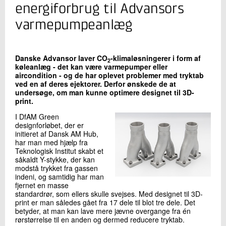
+45 72 20 20 58
energiforbrug til Advansors
Send e-mail
varmepumpeanlæg
LinkedIn
Danske Advansor laver CO
-klimaløsningerer i form af
2
Skriv til mig
køleanlæg - det kan være varmepumper eller
aircondition - og de har oplevet problemer med tryktab
ved en af deres ejektorer. Derfor ønskede de at
undersøge, om man kunne optimere designet til 3D-
print.
I DfAM Green
designforløbet, der er
initieret af Dansk AM Hub,
har man med hjælp fra
Teknologisk Institut skabt et
såkaldt Y-stykke, der kan
Send
modstå trykket fra gassen
indeni, og samtidig har man
fjernet en masse
standardrør, som ellers skulle svejses. Med designet til 3D-
print er man således gået fra 17 dele til blot tre dele. Det
betyder, at man kan lave mere jævne overgange fra én
rørstørrelse til en anden og dermed reducere tryktab.