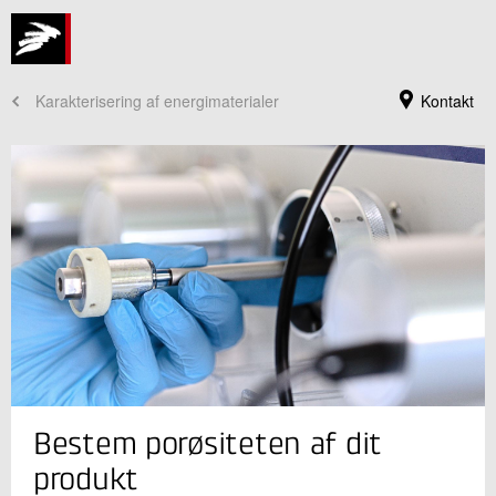
Karakterisering af energimaterialer
Kontakt
Jeg er din kontaktperson
Bestem porøsiteten af dit
Christoffer Mølleskov Pedersen
Sektionsleder
produkt
Funktionelle Materialer