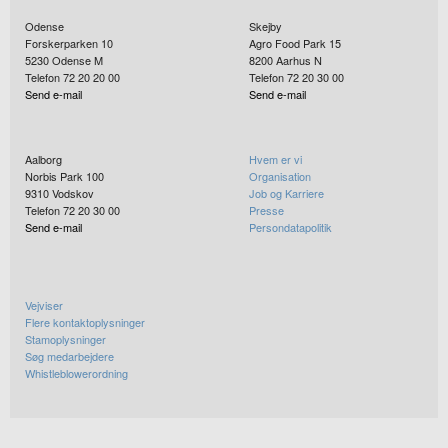
Odense
Skejby
Forskerparken 10
Agro Food Park 15
5230
Odense M
8200
Aarhus N
Telefon 72 20 20 00
Telefon 72 20 30 00
Send e-mail
Send e-mail
Aalborg
Hvem er vi
Norbis Park 100
Organisation
9310
Vodskov
Job og Karriere
Telefon 72 20 30 00
Presse
Send e-mail
Persondatapolitik
Vejviser
Flere kontaktoplysninger
Stamoplysninger
Søg medarbejdere
Whistleblowerordning