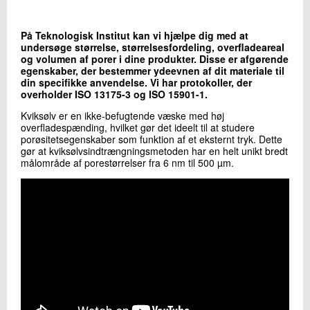
+45 72 20 10 55
Send e-mail
På Teknologisk Institut kan vi hjælpe dig med at
undersøge størrelse, størrelsesfordeling, overfladeareal
og volumen af porer i dine produkter. Disse er afgørende
egenskaber, der bestemmer ydeevnen af dit materiale til
Skriv til mig
din specifikke anvendelse.
Vi har protokoller, der
overholder ISO 13175-3 og ISO 15901-1.
Kviksølv er en ikke-befugtende væske med høj
overfladespænding, hvilket gør det ideelt til at studere
porøsitetsegenskaber som funktion af et eksternt tryk. Dette
gør at kviksølvsindtrængningsmetoden har en helt unikt bredt
målområde af porestørrelser fra 6 nm til 500 µm.
Send