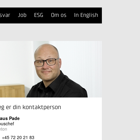
svar
Job
ESG
Om os
In English
eg er din kontaktperson
laus Pade
ouschef
eton
+45 72 20 21 83