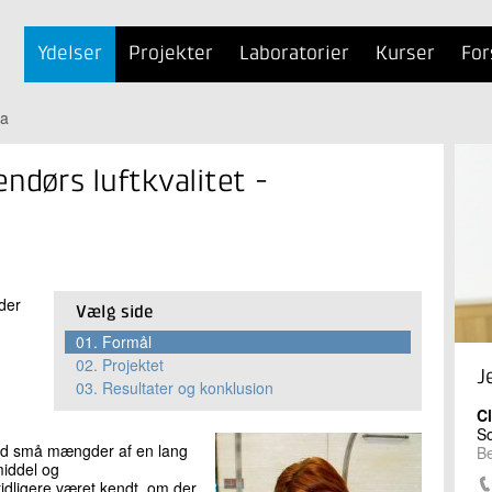
Ydelser
Projekter
Laboratorier
Kurser
For
ma
ndørs luftkvalitet -
 der
Vælg side
01.
Formål
02.
Projektet
J
03.
Resultater og konklusion
C
S
tid små mængder af en lang
B
middel og
 tidligere været kendt, om der