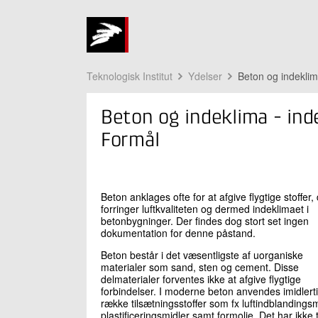
Teknologisk Institut
Ydelser
Beton og indekli
Beton og indeklima - inde
Formål
Beton anklages ofte for at afgive flygtige stoffer,
forringer luftkvaliteten og dermed indeklimaet i
betonbygninger. Der findes dog stort set ingen
dokumentation for denne påstand.
Beton består i det væsentligste af uorganiske
materialer som sand, sten og cement. Disse
delmaterialer forventes ikke at afgive flygtige
forbindelser. I moderne beton anvendes imidler
række tilsætningsstoffer som fx luftindblandings
plastificeringsmidler samt formolie. Det har ikke