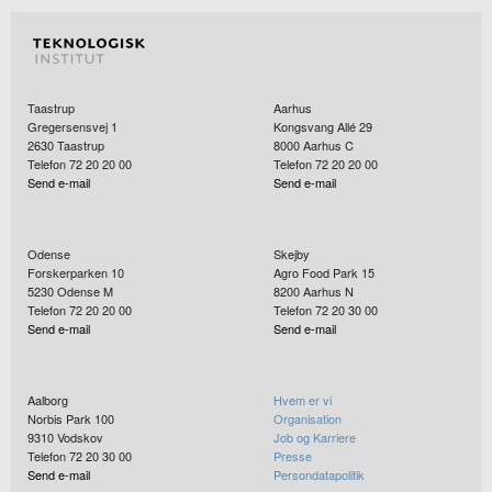
Taastrup
Aarhus
Gregersensvej 1
Kongsvang Allé 29
2630
Taastrup
8000
Aarhus C
Telefon 72 20 20 00
Telefon 72 20 20 00
Send e-mail
Send e-mail
Odense
Skejby
Forskerparken 10
Agro Food Park 15
5230
Odense M
8200
Aarhus N
Telefon 72 20 20 00
Telefon 72 20 30 00
Send e-mail
Send e-mail
Aalborg
Hvem er vi
Norbis Park 100
Organisation
9310
Vodskov
Job og Karriere
Telefon 72 20 30 00
Presse
Send e-mail
Persondatapolitik