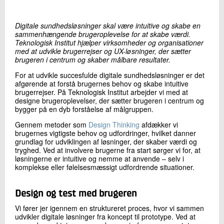
+45 72 20 29 37
Send e-mail
Digitale sundhedsløsninger skal være intuitive og skabe en
LinkedIn
sammenhængende brugeroplevelse for at skabe værdi.
Teknologisk Institut hjælper virksomheder og organisationer
med at udvikle brugerrejser og UX-løsninger, der sætter
brugeren i centrum og skaber målbare resultater.
Skriv til mig
For at udvikle succesfulde digitale sundhedsløsninger er det
afgørende at forstå brugernes behov og skabe intuitive
brugerrejser. På Teknologisk Institut arbejder vi med at
designe brugeroplevelser, der sætter brugeren i centrum og
bygger på en dyb forståelse af målgruppen.
Gennem metoder som
Design Thinking
afdækker vi
brugernes vigtigste behov og udfordringer, hvilket danner
grundlag for udviklingen af løsninger, der skaber værdi og
tryghed. Ved at involvere brugerne fra start sørger vi for, at
løsningerne er intuitive og nemme at anvende – selv i
Send
komplekse eller følelsesmæssigt udfordrende situationer.
Design og test med brugeren
Vi fører jer igennem en struktureret proces, hvor vi sammen
udvikler digitale løsninger fra koncept til prototype. Ved at