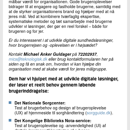
målbar værdi for organisationen. Gode brugeroplevelser
bidrager til at engagere og fastholde brugerne, samtidig med
at de styrker organisationens brand og hjælper med at nå
jeres mål. Ved at kombinere tværfaglig ekspertise,
systematiske metoder og tæt samarbejde med brugerne
udvikler vi løsninger, der gør en reel forskel – både for
brugeren og for jer.
Er du interesseret i at udvikle digitale sundhedsløsninger,
hvor brugerrejsen og -oplevelsen er i højsædet?
Kontakt
Michael Anker Guldager
på
72202937
,
mics@teknologisk.dk
eller brug kontaktformularen her på
siden og få en snak om, hvordan vi kan hjælpe din
organisation med at skabe værdi for jeres målgruppe.
Dem har vi hjulpet med at udvikle digitale løsninger,
der løser et reelt behov gennem løbende
brugerinddragelse:
Det Nationale Sorgcenter:
Test af brugerbehov og design af brugeroplevelse
(UX) af hjemmeside til sorghåndtering (
sorgguide.dk
).
Det Kongelige Biblioteks Nota-service:
Test af brugeroplevelse og -anvendelighed (UI) af