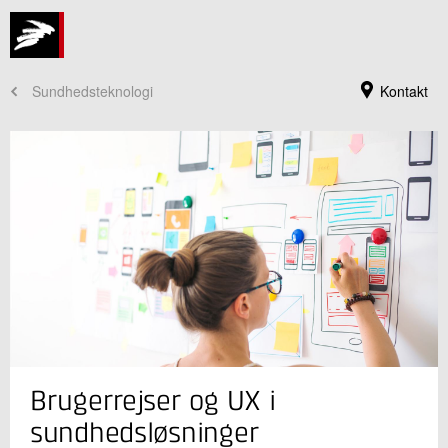
Sundhedsteknologi
Kontakt
Jeg er din kontaktperson
Brugerrejser og UX i
Michael Anker Guldager
Seniorkonsulent
sundhedsløsninger
Innovation og Digital transformation