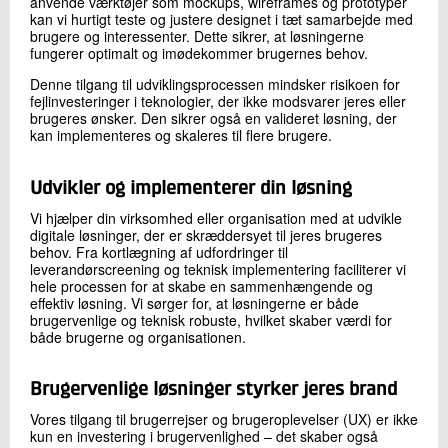
anvende værktøjer som mockups, wireframes og prototyper
kan vi hurtigt teste og justere designet i tæt samarbejde med
brugere og interessenter. Dette sikrer, at løsningerne
fungerer optimalt og imødekommer brugernes behov.
Denne tilgang til udviklingsprocessen mindsker risikoen for
fejlinvesteringer i teknologier, der ikke modsvarer jeres eller
brugeres ønsker. Den sikrer også en valideret løsning, der
kan implementeres og skaleres til flere brugere.
Udvikler og implementerer din løsning
Vi hjælper din virksomhed eller organisation med at udvikle
digitale løsninger, der er skræddersyet til jeres brugeres
behov. Fra kortlægning af udfordringer til
leverandørscreening og teknisk implementering faciliterer vi
hele processen for at skabe en sammenhængende og
effektiv løsning. Vi sørger for, at løsningerne er både
brugervenlige og teknisk robuste, hvilket skaber værdi for
både brugerne og organisationen.
Brugervenlige løsninger styrker jeres brand
Vores tilgang til brugerrejser og brugeroplevelser (UX) er ikke
kun en investering i brugervenlighed – det skaber også