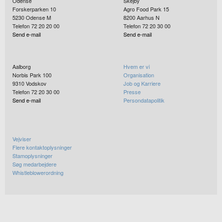
Odense
Skejby
Forskerparken 10
Agro Food Park 15
5230
Odense M
8200
Aarhus N
Telefon 72 20 20 00
Telefon 72 20 30 00
Send e-mail
Send e-mail
Aalborg
Hvem er vi
Norbis Park 100
Organisation
9310
Vodskov
Job og Karriere
Telefon 72 20 30 00
Presse
Send e-mail
Persondatapolitik
Vejviser
Flere kontaktoplysninger
Stamoplysninger
Søg medarbejdere
Whistleblowerordning