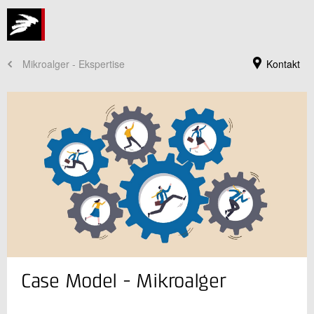
Mikroalger - Ekspertise
Kontakt
Jeg er din kontaktperson
Case Model - Mikroalger
Praveen Kumar Ramasamy
Sektionsleder
Bioressourcer