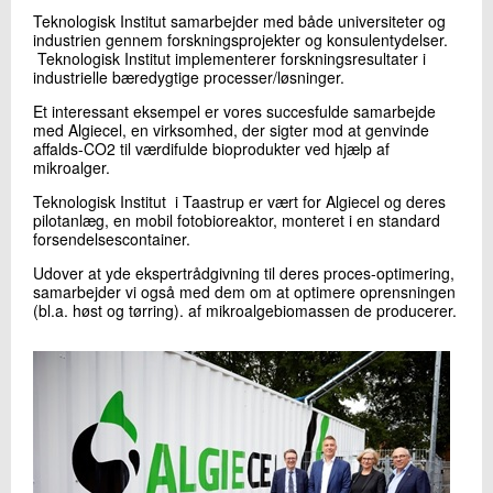
+45 72 20 23 76
Teknologisk Institut samarbejder med både universiteter og
Send e-mail
industrien gennem forskningsprojekter og konsulentydelser.
Teknologisk Institut implementerer forskningsresultater i
industrielle bæredygtige processer/løsninger.
Et interessant eksempel er vores succesfulde samarbejde
Skriv til mig
med Algiecel, en virksomhed, der sigter mod at genvinde
affalds-CO2 til værdifulde bioprodukter ved hjælp af
mikroalger.
Teknologisk Institut i Taastrup er vært for Algiecel og deres
pilotanlæg, en mobil fotobioreaktor, monteret i en standard
forsendelsescontainer.
Udover at yde ekspertrådgivning til deres proces-optimering,
samarbejder vi også med dem om at optimere oprensningen
(bl.a. høst og tørring). af mikroalgebiomassen de producerer.
Send