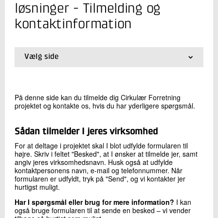
+45 72 20 32 80
løsninger - Tilmelding og
Send e-mail
kontaktinformation
Skriv til mig
Vælg side
01.
Få hjælp til at skabe en mere bæredygtig og
konkurrencedygtig forretning
02.
Virksomhedsforløb
På denne side kan du tilmelde dig Cirkulær Forretning
03.
Tilmelding og kontaktinformation
projektet og kontakte os, hvis du har yderligere spørgsmål.
04.
Projektets mål og fokus
05.
Projektets samarbejdspartnere
Sådan tilmelder I jeres virksomhed
For at deltage i projektet skal I blot udfylde formularen til
Send
højre. Skriv i feltet "Besked", at I ønsker at tilmelde jer, samt
angiv jeres virksomhedsnavn. Husk også at udfylde
kontaktpersonens navn, e-mail og telefonnummer. Når
formularen er udfyldt, tryk på "Send", og vi kontakter jer
hurtigst muligt.
Har I spørgsmål eller brug for mere information?
I kan
også bruge formularen til at sende en besked – vi vender