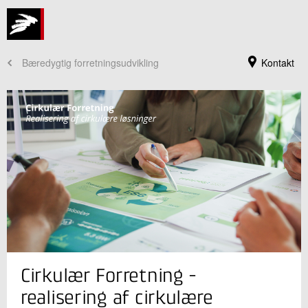
Bæredygtig forretningsudvikling
Kontakt
Jeg er din kontaktperson
Cirkulær Forretning -
Sofie la Motte
Konsulent
realisering af cirkulære
Innovation og Digital transformation