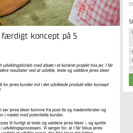
S
il færdigt koncept på 5
et udviklingsforløb med afsæt i et konkret projekt hos jer. I får
sikre resultater ved at udvikle, teste og validere jeres ideer
 for jeres kunder ind i det udviklede produkt eller koncept
.
 I ser jeres ideer komme fra post-its og mødereferater og
ten i mødet med potentielle kunder.
roces til hurtigt at teste og validere jeres ideer – og spotte
 i udviklingsprocessen. Vi sørger for, at I får fokus jeres
 undgår at udvikle noget, der ikke løser det rigtige