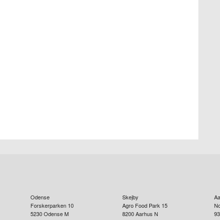
Odense
Skejby
Aa
Forskerparken 10
Agro Food Park 15
No
5230
Odense M
8200
Aarhus N
93