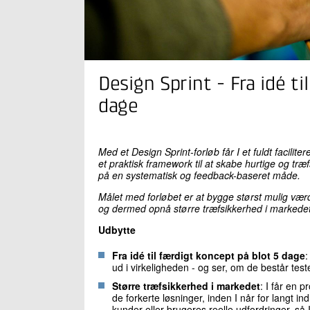
Design Sprint - Fra idé t
dage
Med et Design Sprint-forløb får I et fuldt faciliter
et praktisk framework til at skabe hurtige og træf
på en systematisk og feedback-baseret måde.
Målet med forløbet er at bygge størst mulig værdi
og dermed opnå større træfsikkerhed i markedet
Udbytte
Fra idé til færdigt koncept på blot 5 dage
:
ud i virkeligheden - og ser, om de består tes
Større træfsikkerhed i markedet
: I får en p
de forkerte løsninger, inden I når for langt ind
kunder eller brugeres reelle udfordringer, så I