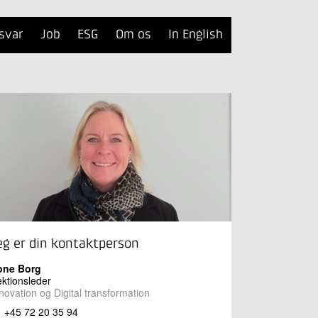
svar
Job
ESG
Om os
In English
eg er din kontaktperson
one Borg
ktionsleder
novation og Digital transformation
+45 72 20 35 94