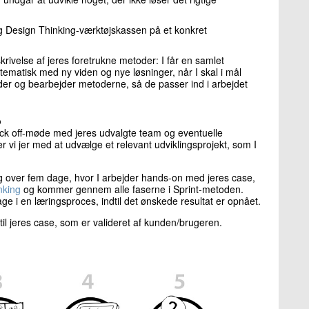
g Design Thinking-værktøjskassen på et konkret
krivelse af jeres foretrukne metoder: I får en samlet
tematisk med ny viden og nye løsninger, når I skal i mål
der og bearbejder metoderne, så de passer ind i arbejdet
b
 kick off-møde med jeres udvalgte team og eventuelle
r vi jer med at udvælge et relevant udviklingsprojekt, som I
sig over fem dage, hvor I arbejder hands-on med jeres case,
nking
og kommer gennem alle faserne i Sprint-metoden.
ge i en læringsproces, indtil det ønskede resultat er opnået.
 til jeres case, som er valideret af kunden/brugeren.