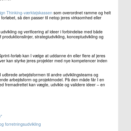
ign Thinking-værktøjskassen
som overordnet ramme og helt
forløbet, så den passer til netop jeres virksomhed eller
 udvikling og verificering af ideer i forbindelse med både
 produktionslinjer, strategiudvikling, konceptudvikling og
print-forløb kan I vælge at uddanne én eller flere af jeres
over kan styrke jeres projekter med nye kompetencer inden
an I udbrede arbejdsformen til andre udviklingsteams og
rende arbejdsform og projektmodel. På den måde får I en
d fremadrettet kan vægte, udvikle og validere ideer – en
p"
g forretningsudvikling