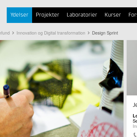
Ydelser
Projekter
Laboratorier
Kurser
For
mfund
Innovation og Digital transformation
Design Sprint
J
L
Se
In