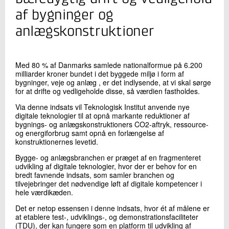
+45 72 20 11 96
af bygninger og
Send e-mail
anlægskonstruktioner
Skriv til mig
Med 80 % af Danmarks samlede nationalformue på 6.200
milliarder kroner bundet i det byggede miljø i form af
bygninger, veje og anlæg , er det indlysende, at vi skal sørge
for at drifte og vedligeholde disse, så værdien fastholdes.
Via denne indsats vil Teknologisk Institut anvende nye
digitale teknologier til at opnå markante reduktioner af
bygnings- og anlægskonstruktioners CO2-aftryk, ressource-
og energiforbrug samt opnå en forlængelse af
konstruktionernes levetid.
Bygge- og anlægsbranchen er præget af en fragmenteret
Send
udvikling af digitale teknologier, hvor der er behov for en
bredt favnende indsats, som samler branchen og
tilvejebringer det nødvendige løft af digitale kompetencer i
hele værdikæden.
Det er netop essensen i denne indsats, hvor ét af målene er
at etablere test-, udviklings-, og demonstrationsfaciliteter
(TDU), der kan fungere som en platform til udvikling af