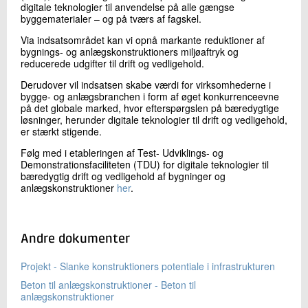
digitale teknologier til anvendelse på alle gængse
byggematerialer – og på tværs af fagskel.
Via indsatsområdet kan vi opnå markante reduktioner af
bygnings- og anlægskonstruktioners miljøaftryk og
reducerede udgifter til drift og vedligehold.
Derudover vil indsatsen skabe værdi for virksomhederne i
bygge- og anlægsbranchen i form af øget konkurrenceevne
på det globale marked, hvor efterspørgslen på bæredygtige
løsninger, herunder digitale teknologier til drift og vedligehold,
er stærkt stigende.
Følg med i etableringen af Test- Udviklings- og
Demonstrationsfaciliteten (TDU) for digitale teknologier til
bæredygtig drift og vedligehold af bygninger og
anlægskonstruktioner
her
.
Andre dokumenter
Projekt - Slanke konstruktioners potentiale i infrastrukturen
Beton til anlægskonstruktioner - Beton til
anlægskonstruktioner