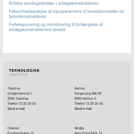
Kritiske samlingsdetaljer i anlægskonstruktioner
Følsomhedsanalyse af inputparametre til levetidsmodeller for
betonkonstruktioner
Felteksponering og monitorering til forlængelse af
anlægskonstruktioners levetid
Taastrup
Aarhus
Gregersensvej 1
Kongsvang Allé 29
2630
Taastrup
8000
Aarhus C
Telefon 72 20 20 00
Telefon 72 20 20 00
Send e-mail
Send e-mail
Odense
Skejby
Forskerparken 10
Agro Food Park 15