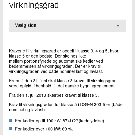
+45 72 20 16 69
virkningsgrad
Send e-mail
Vælg side
Skriv til mig
01.
EU-norm dækker nu 30 lande
02.
Baggrund
03.
Krav til konstruktion
Kravene til virkningsgrad er opdelt i klasse 3, 4 og 5, hvor
04.
Krav til emissioner
klasse 5 er den bedste. Der skelnes ikke
05.
Krav til virkningsgrad
mellem portionsfyrede og automatiske kedler ved
06.
Krav til dokumentationsmateriale
bedømmelsen af virkningsgraden. Der er krav til
virkningsgraden ved både nominel last og lavlast.
Frem til den 31. juni skal klasse 3 kravet til virkningsgrad
være opfyldt i henhold til det danske bygningreglement.
Send
Fra den 1. juli 2013 skærpes kravet til klasse 5.
Krav til virkningsgraden for klasse 5 i DS/EN 303-5 er (både
nominel og lavlast):
For kedler op til 100 kW: 87+LOG(kedelydelse).
For kedler over 100 kW: 89 %.