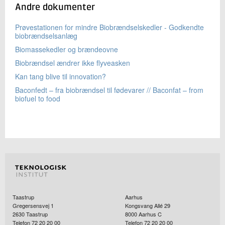
Andre dokumenter
Prøvestationen for mindre Biobrændselskedler - Godkendte
biobrændselsanlæg
Biomassekedler og brændeovne
Biobrændsel ændrer ikke flyveasken
Kan tang blive til innovation?
Baconfedt – fra biobrændsel til fødevarer // Baconfat – from
biofuel to food
Taastrup
Aarhus
Gregersensvej 1
Kongsvang Allé 29
2630
Taastrup
8000
Aarhus C
Telefon 72 20 20 00
Telefon 72 20 20 00