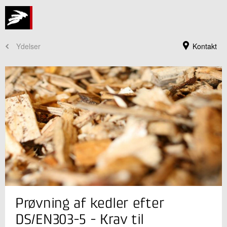
Ydelser
Kontakt
Jeg er din kontaktperson
Prøvning af kedler efter
Anders Pødenphant
Seniorkonsulent
DS/EN303-5 - Krav til
Grønne Energisystemer