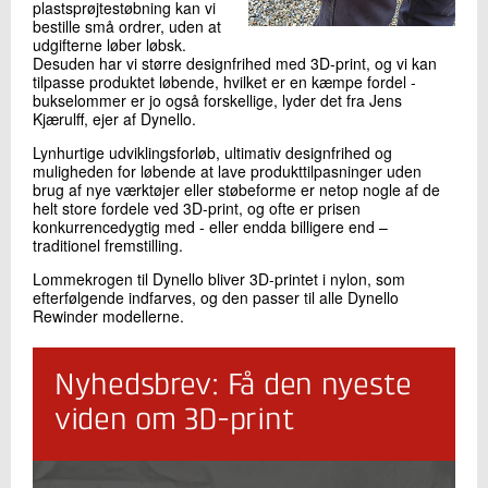
plastsprøjtestøbning kan vi
bestille små ordrer, uden at
udgifterne løber løbsk.
Desuden har vi større designfrihed med 3D-print, og vi kan
tilpasse produktet løbende, hvilket er en kæmpe fordel -
bukselommer er jo også forskellige, lyder det fra Jens
Kjærulff, ejer af Dynello.
Lynhurtige udviklingsforløb, ultimativ designfrihed og
muligheden for løbende at lave produkttilpasninger uden
brug af nye værktøjer eller støbeforme er netop nogle af de
helt store fordele ved 3D-print, og ofte er prisen
konkurrencedygtig med - eller endda billigere end –
traditionel fremstilling.
Lommekrogen til Dynello bliver 3D-printet i nylon, som
efterfølgende indfarves, og den passer til alle Dynello
Rewinder modellerne.
Nyhedsbrev: Få den nyeste
viden om 3D-print