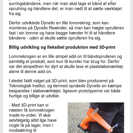
surringsbåndene, men når man skal tage et bånd af efter
oprulning og håndtere det, er man nødt til at sætte værktøjet
fra sig.
Derfor udviklede Dynello en lille lommekrog, som kan
monteres på Dynello Rewinder, så man kan hægte oprulleren
fast i sin lomme og have begge hænder fri til at håndtere
båndene - uden at skulle sætte oprulleren fra sig.
Billig udvikling og fleksibel produktion med 3D-print
Lommekrogen er en lille simpel add-on til båndoprulleren og
samtidig et produkt, som kun få kunder har brug for. Derfor
var det simpelthen for dyrt at skulle lave et plaststøbeværktøj
alene til denne add-on.
I stedet faldt valget på 3D-print, som blev produceret på
Teknologisk Institut, og dermed opnåede Dynello en kæmpe
besparelse i støbeværktøjer, ligesom prototyperne var både
hurtige og billige at udvikle.
- Med 3D-print kan vi
næsten få lommekrogen
made-to-order. Vi skal
selvfølgelig altid lige have
nogle få på lager, men i
modsætning til