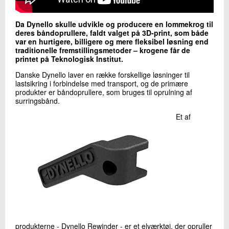
+45 72 20 20 58
Send e-mail
Da Dynello skulle udvikle og producere en lommekrog til
LinkedIn
deres båndoprullere, faldt valget på 3D-print, som både
var en hurtigere, billigere og mere fleksibel løsning end
traditionelle fremstillingsmetoder – krogene får de
printet på Teknologisk Institut.
Skriv til mig
Danske Dynello laver en række forskellige løsninger til
lastsikring i forbindelse med transport, og de primære
produkter er båndoprullere, som bruges til oprulning af
surringsbånd.
Et af
Send
produkterne - Dynello Rewinder - er et elværktøj, der opruller