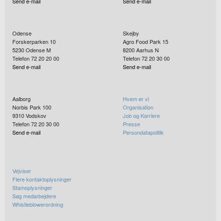
Send e-mail
Send e-mail
Odense
Skejby
Forskerparken 10
Agro Food Park 15
5230
Odense M
8200
Aarhus N
Telefon 72 20 20 00
Telefon 72 20 30 00
Send e-mail
Send e-mail
Aalborg
Hvem er vi
Norbis Park 100
Organisation
9310
Vodskov
Job og Karriere
Telefon 72 20 30 00
Presse
Send e-mail
Persondatapolitik
Vejviser
Flere kontaktoplysninger
Stamoplysninger
Søg medarbejdere
Whistleblowerordning