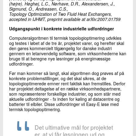
(højre). Høghøj, L.C., Nørhave, D.R., Alexandersen, J.,
Sigmund, O., Andreasen, C.S.,
Topology Optimization of Two Fluid Heat Exchangers,
accepted in IJHMT, preprint available at arXiv:2007.01759​
Udgangspunkt i konkrete industrielle udfordringer
Computeralgoritmen til termisk topologioptimering udvikles
og testes i løbet af de tre år, projektet varer, og herefter skal
den gøres kommercielt tilgængelig for danske industri
gennem en letanvendelig software, som virksomhederne kan
bruge til at beregne nye løsninger på energimæssige
udfordringer.
Før man kommer så langt, skal algoritmen dog prøves af på
konkrete problemstillinger, og det skal sikres, at de
topologioptimerede emner rent faktisk kan fremstilles. Derfor
har projektet deltagelse af en række virksomhedspartnere,
som repræsenterer forskellige industrier, og som står med
aktuelle udfordringer - fx inden for køling af datacentre og
batterier til elbiler. Disse udfordringer vil Easy-E løse med
termisk topologioptimering.
Det ultimative mål for projektet
er, at vi får løsningen ud og