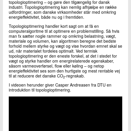
topologioptimering – og gøre den tilgængelig for dansk
industri. Topologioptimering kan nemlig afhjælpe en række
udfordringer, som danske virksomheder står med omkring
energieffektivitet, både nu og i fremtiden.
Topologioptimering handler kort sagt om at få en
computeralgoritme til at optimere en problemstilling. Så hvis
man fx sætter nogle rammer op omkring belastning, vægt,
materiale og volumen, kan algoritmen beregne det bedste
forhold mellem styrke og vægt og vise hvordan emnet skal se
ud, når materialet fordeles optimalt. Ved termisk
topologioptimering er den eneste forskel, at det i stedet for
vægt og styrke handler om energirelaterede egenskaber,
såsom varmeoverførsel, flow eller køling – og netop
energieffektivitet ses som den hurtigste og mest rentable vej
til at reducere det danske CO
-regnskab.
2
I videoen herunder giver Casper Andreasen fra DTU en
introduktion til topologioptimering.