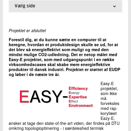
+45 72 20 16 40
Vælg side
Send e-mail
01.
Om projektet
02.
Partnere
Projektet er afsluttet
Skriv til mig
Forestil dig, at du kunne sætte en computer til at
beregne, hvordan et produktdesign skulle se ud, for at
det blev så energieffektivt som muligt og med den
mindst mulige CO2-udledning. Det er netop målet med
Easy-E projektet, som med udgangspunkt i en række
virksomhedscases skal skabe mere energieffektive
produkter til dansk industri. Projektet er støttet af EUDP
og løber i de næste tre år.
Easy-E
Send
projektet,
som ikke
må
forveksles
med rap-
koryfæet
Eazy-E,
ønsker at tage den state-of-the-art viden, der findes på DTU
omkring topologioptimering - i særdeleshed termisk