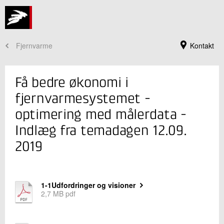
Fjernvarme
Kontakt
Få bedre økonomi i
fjernvarmesystemet -
optimering med målerdata -
Indlæg fra temadagen 12.09.
2019
Jeg er din kontaktperson
1-1Udfordringer og visioner
2,7 MB pdf
Jan Nielsen
Seniorprojektleder
Installation og Kalibrering