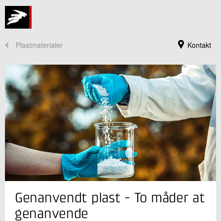
Plastmaterialer
Kontakt
Jeg er din kontaktperson
Genanvendt plast - To måder at
Martin Vest Schelbli
Konsulent, cand.polyt.
genanvende
Plast og Emballage