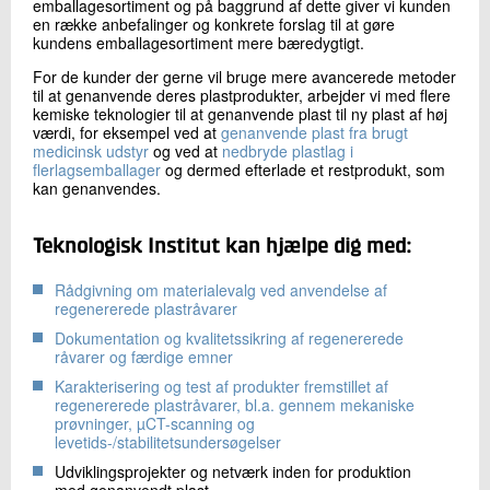
emballagesortiment og på baggrund af dette giver vi kunden
en række anbefalinger og konkrete forslag til at gøre
kundens emballagesortiment mere bæredygtigt.
For de kunder der gerne vil bruge mere avancerede metoder
til at genanvende deres plastprodukter, arbejder vi med flere
kemiske teknologier til at genanvende plast til ny plast af høj
værdi, for eksempel ved at
genanvende plast fra brugt
medicinsk udstyr
og ved at
nedbryde plastlag i
flerlagsemballager
og dermed efterlade et restprodukt, som
kan genanvendes.
Teknologisk Institut kan hjælpe dig med:
Rådgivning om materialevalg ved anvendelse af
regenererede plastråvarer
Dokumentation og kvalitetssikring af regenererede
råvarer og færdige emner
Karakterisering og test af produkter fremstillet af
regenererede plastråvarer, bl.a. gennem mekaniske
prøvninger, µCT-scanning og
levetids-/stabilitetsundersøgelser
Udviklingsprojekter og netværk inden for produktion
med genanvendt plast