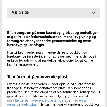
+45 72 20 29 08
Send e-mail
Vælg side
LinkedIn
01.
Introduktion
02.
Genanvendt plast - karakterisering af råvarer og
produkter
Skriv til mig
Efterspørgslen på mere bæredygtig plast og emballager
03.
Bioplast og bionedbrydelig plast
stiger fra især fødevareindustrien, mens lovgivning og
04.
To måder at genanvende
forbrugere efterlyser bedre genanvendelse og mere
05.
Fra plastaffald til nyt råmateriale
bæredygtige løsninger.
06.
Behandling af plastaffald med plasmaætsning
Plastvirksomheder må omlægge deres produktion og
foretage nye investeringer for at følge med, mens der også
er brug for udvikling af pålidelige teknologier for at kunne
indfri efterspørgslen.
To måder at genanvende plast
Send
I vores arbejde med vores kunder oplever vi overordnet to
tilgange til at benytte genanvendt plast i virksomhedens
produkter. Den første omhandler virksomheder, som gerne vil
gøre deres produkter mere bæredygtige, f.eks. ved at
udskifte deres nuværende plastemballage med en af
genanvendelig plast.
Her gennemgår vi kundens produkt- og