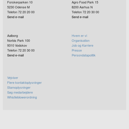
Forskerparken 10
Agro Food Park 15
5230
Odense M
8200
Aarhus N
Telefon 72 20 20 00
Telefon 72 20 30 00
Send e-mail
Send e-mail
Aalborg
Hvem er vi
Norbis Park 100
Organisation
9310
Vodskov
Job og Karriere
Telefon 72 20 30 00
Presse
Send e-mail
Persondatapolitik
Vejviser
Flere kontaktoplysninger
Stamoplysninger
Søg medarbejdere
Whistleblowerordning