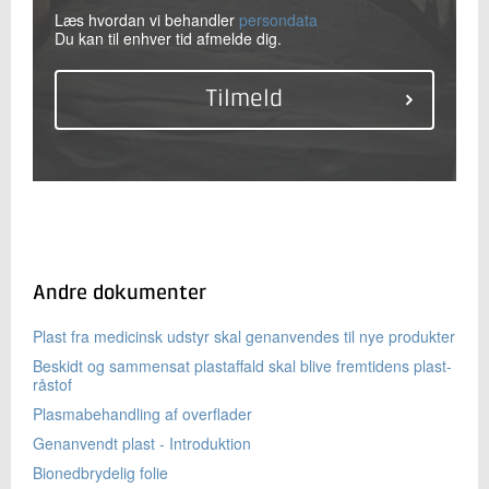
Læs hvordan vi behandler
persondata
Du kan til enhver tid afmelde dig.
Andre dokumenter
Plast fra medicinsk udstyr skal genanvendes til nye produkter
Beskidt og sammensat plastaffald skal blive fremtidens plast-
råstof
Plasmabehandling af overflader
Genanvendt plast - Introduktion
Bionedbrydelig folie