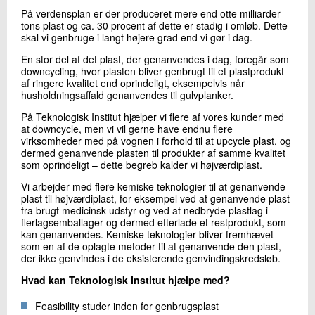
+45 72 20 25 06
På verdensplan er der produceret mere end otte milliarder
Send e-mail
tons plast og ca. 30 procent af dette er stadig i omløb. Dette
skal vi genbruge i langt højere grad end vi gør i dag.
En stor del af det plast, der genanvendes i dag, foregår som
downcycling, hvor plasten bliver genbrugt til et plastprodukt
Skriv til mig
af ringere kvalitet end oprindeligt, eksempelvis når
husholdningsaffald genanvendes til gulvplanker.
På Teknologisk Institut hjælper vi flere af vores kunder med
at downcycle, men vi vil gerne have endnu flere
virksomheder med på vognen i forhold til at upcycle plast, og
dermed genanvende plasten til produkter af samme kvalitet
som oprindeligt – dette begreb kalder vi højværdiplast.
Vi arbejder med flere kemiske teknologier til at genanvende
plast til højværdiplast, for eksempel ved at genanvende plast
fra brugt medicinsk udstyr og ved at nedbryde plastlag i
Send
flerlagsemballager og dermed efterlade et restprodukt, som
kan genanvendes. Kemiske teknologier bliver fremhævet
som en af de oplagte metoder til at genanvende den plast,
der ikke genvindes i de eksisterende genvindingskredsløb.
Hvad kan Teknologisk Institut hjælpe med?
Feasibility studer inden for genbrugsplast