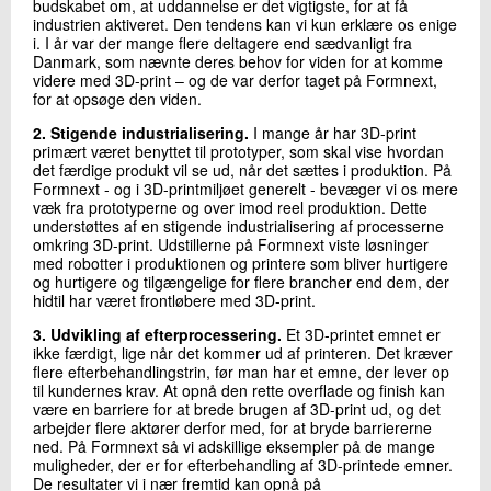
budskabet om, at uddannelse er det vigtigste, for at få
industrien aktiveret. Den tendens kan vi kun erklære os enige
i. I år var der mange flere deltagere end sædvanligt fra
Danmark, som nævnte deres behov for viden for at komme
videre med 3D-print – og de var derfor taget på Formnext,
for at opsøge den viden.
2. Stigende industrialisering.
I mange år har 3D-print
primært været benyttet til prototyper, som skal vise hvordan
det færdige produkt vil se ud, når det sættes i produktion. På
Formnext - og i 3D-printmiljøet generelt - bevæger vi os mere
væk fra prototyperne og over imod reel produktion. Dette
understøttes af en stigende industrialisering af processerne
omkring 3D-print. Udstillerne på Formnext viste løsninger
med robotter i produktionen og printere som bliver hurtigere
og hurtigere og tilgængelige for flere brancher end dem, der
hidtil har været frontløbere med 3D-print.
3. Udvikling af efterprocessering.
Et 3D-printet emnet er
ikke færdigt, lige når det kommer ud af printeren. Det kræver
flere efterbehandlingstrin, før man har et emne, der lever op
til kundernes krav. At opnå den rette overflade og finish kan
være en barriere for at brede brugen af 3D-print ud, og det
arbejder flere aktører derfor med, for at bryde barriererne
ned. På Formnext så vi adskillige eksempler på de mange
muligheder, der er for efterbehandling af 3D-printede emner.
De resultater vi i nær fremtid kan opnå på