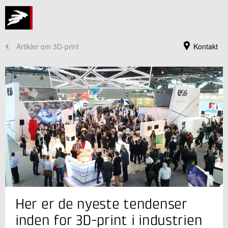
Artikler om 3D-print
Kontakt
Jeg er din kontaktperson
Her er de nyeste tendenser
Jeppe Skinnerup Byskov
Centerchef, ph.d.
inden for 3D-print i industrien
Industriel 3D print