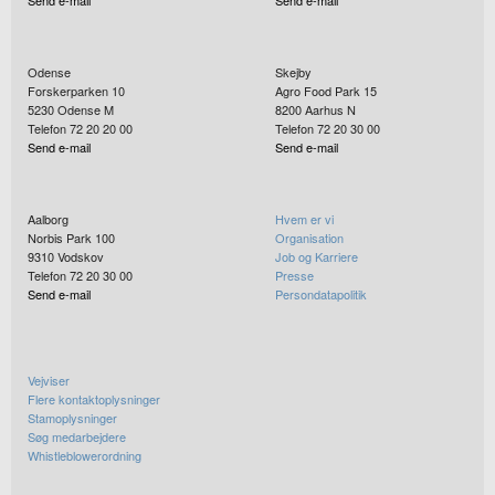
Send e-mail
Send e-mail
Odense
Skejby
Forskerparken 10
Agro Food Park 15
5230
Odense M
8200
Aarhus N
Telefon 72 20 20 00
Telefon 72 20 30 00
Send e-mail
Send e-mail
Aalborg
Hvem er vi
Norbis Park 100
Organisation
9310
Vodskov
Job og Karriere
Telefon 72 20 30 00
Presse
Send e-mail
Persondatapolitik
Vejviser
Flere kontaktoplysninger
Stamoplysninger
Søg medarbejdere
Whistleblowerordning