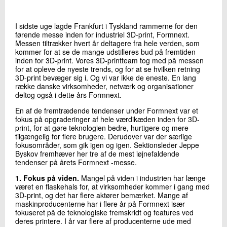
+45 72 20 28 65
Send e-mail
I sidste uge lagde Frankfurt i Tyskland rammerne for den
LinkedIn
førende messe inden for industriel 3D-print, Formnext.
Messen tiltrækker hvert år deltagere fra hele verden, som
kommer for at se de mange udstilleres bud på fremtiden
inden for 3D-print. Vores 3D-printteam tog med på messen
Skriv til mig
for at opleve de nyeste trends, og for at se hvilken retning
3D-print bevæger sig i. Og vi var ikke de eneste. En lang
række danske virksomheder, netværk og organisationer
deltog også i dette års Formnext.
En af de fremtrædende tendenser under Formnext var et
fokus på opgraderinger af hele værdikæden inden for 3D-
print, for at gøre teknologien bedre, hurtigere og mere
tilgængelig for flere brugere. Derudover var der særlige
fokusområder, som gik igen og igen. Sektionsleder Jeppe
Byskov fremhæver her tre af de mest iøjnefaldende
tendenser på årets Formnext -messe.
Send
1. Fokus på viden.
Mangel på viden i industrien har længe
været en flaskehals for, at virksomheder kommer i gang med
3D-print, og det har flere aktører bemærket. Mange af
maskinproducenterne har i flere år på Formnext især
fokuseret på de teknologiske fremskridt og features ved
deres printere. I år var flere af producenterne ude med