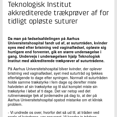
+45 72 20 24 90
Teknologisk Institut
Send e-mail
akkrediterede trækprøver af for
tidligt opløste suturer
Skriv til mig
Da man på fødselsafdelingen på Aarhus
Universitetshospital fandt ud af, at suturtråden, kvinder
syes med efter bristning ved vaginalfødsel, opløste sig
hurtigere end forventet, gik en større undersøgelse i
gang. Undervejs i undersøgelsen hjalp Teknologisk
Institut med akkrediterede trækprøver af suturtrådene.
På Aarhus Universitetshospital bliver kvinder, der oplever
bristning ved vaginalfødsel, syet med suturtråd og tjekkes
efterfølgende to dage efter syningen. Normalt vil suturtråden
Send
holde samme trækstyrke i fem dage og derefter miste
halvdelen af sin trækstyrke og til slut komplet miste sin
trækstyrke i løbet af ti dage. Det var netop ved det
rutinemæssige tjek af jordemødre på dag to, at der på
Aarhus Universitetshospital opstod mistanke om et klinisk
problem.
- Vi undrede os over, hvorfor det så ud til, at tråden ved
nogle af kvinderne, var sprunget. Vi kender jo trådens