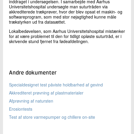
inddraget i undersøgelsen. I samarbejde med Aarhus
Universitetshospital undersøgte man suturtråden via
akkrediterede trækprøver, hvor der blev opsat et maskin- og
softwareprogram, som med stor nøjagtighed kunne måle
trækstyrken ud fra datasættet.
Lokalbedøvelsen, som Aarhus Universitetshospital mistænker
for at være problemet til den for tidligt opløste suturtråd, er i
skrivende stund fjernet fra fødeafdelingen.
Andre dokumenter
Specialdesignet test påviste holdbarhed af gevind
Akkrediteret prøvning af plastmaterialer
Afprøvning af natursten
Erosiontests
Test af store varmepumper og chillere on-site