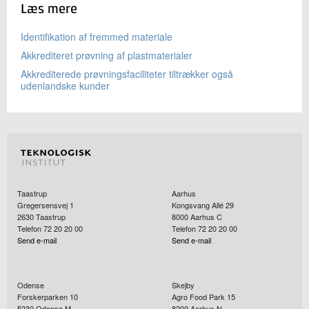
Læs mere
Identifikation af fremmed materiale
Akkrediteret prøvning af plastmaterialer
Akkrediterede prøvningsfaciliteter tiltrækker også
udenlandske kunder
Taastrup
Aarhus
Gregersensvej 1
Kongsvang Allé 29
2630
Taastrup
8000
Aarhus C
Telefon 72 20 20 00
Telefon 72 20 20 00
Send e-mail
Send e-mail
Odense
Skejby
Forskerparken 10
Agro Food Park 15
5230
Odense M
8200
Aarhus N