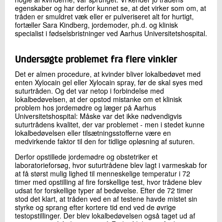
egenskaber og har derfor kunnet se, at det virker som om, at
tråden er smuldret væk eller er pulveriseret alt for hurtigt,
fortæller Sara Kindberg, jordemoder, ph.d. og klinisk
specialist i fødselsbristninger ved Aarhus Universitetshospital.
Undersøgte problemet fra flere vinkler
Det er almen procedure, at kvinder bliver lokalbedøvet med
enten Xylocain gel eller Xylocain spray, før de skal syes med
suturtråden. Og det var netop i forbindelse med
lokalbedøvelsen, at der opstod mistanke om et klinisk
problem hos jordemødre og læger på Aarhus
Universitetshospital: Måske var det ikke nødvendigvis
suturtrådens kvalitet, der var problemet - men i stedet kunne
lokalbedøvelsen eller tilsætningsstofferne være en
medvirkende faktor til den for tidlige opløsning af suturen.
Derfor opstillede jordemødre og obstetriker et
laboratorieforsøg, hvor suturtrådene blev lagt i varmeskab for
at få størst mulig lighed til menneskelige temperatur i 72
timer med opstilling af fire forskellige test, hvor trådene blev
udsat for forskellige typer af bedøvelse. Efter de 72 timer
stod det klart, at tråden ved en af testene havde mistet sin
styrke og sprang efter kortere tid end ved de øvrige
testopstillinger. Der blev lokalbedøvelsen også taget ud af