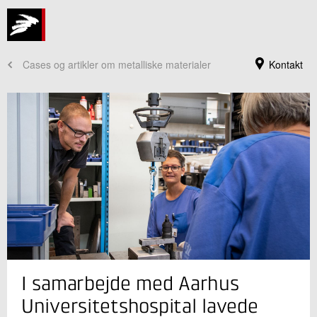
Cases og artikler om metalliske materialer
Kontakt
Jeg er din kontaktperson
I samarbejde med Aarhus
Michael Perolle Jensen
Forretningsleder
Universitetshospital lavede
Industriel Materialeteknologi