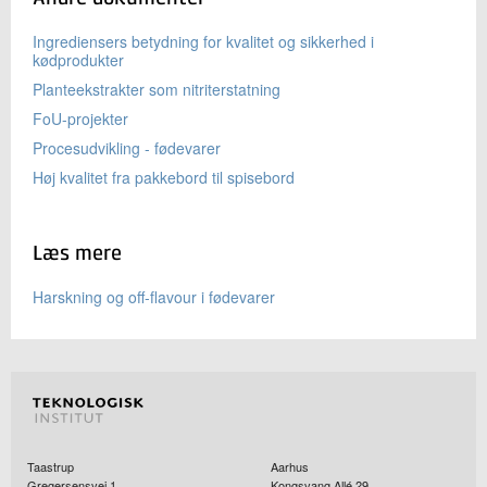
Ingrediensers betydning for kvalitet og sikkerhed i
kødprodukter
Planteekstrakter som nitriterstatning
FoU-projekter
Procesudvikling - fødevarer
Høj kvalitet fra pakkebord til spisebord
Læs mere
Harskning og off-flavour i fødevarer
Taastrup
Aarhus
Gregersensvej 1
Kongsvang Allé 29