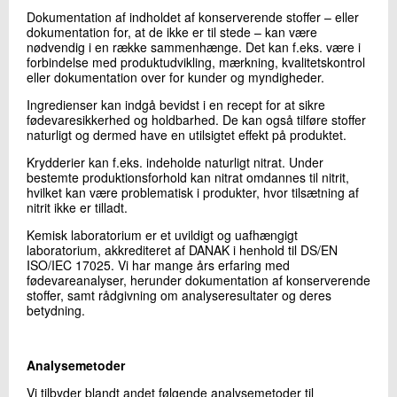
+45 72 20 22 98
Dokumentation af indholdet af konserverende stoffer – eller
Send e-mail
dokumentation for, at de ikke er til stede – kan være
nødvendig i en række sammenhænge. Det kan f.eks. være i
forbindelse med produktudvikling, mærkning, kvalitetskontrol
eller dokumentation over for kunder og myndigheder.
Skriv til mig
Ingredienser kan indgå bevidst i en recept for at sikre
fødevaresikkerhed og holdbarhed. De kan også tilføre stoffer
naturligt og dermed have en utilsigtet effekt på produktet.
Krydderier kan f.eks. indeholde naturligt nitrat. Under
bestemte produktionsforhold kan nitrat omdannes til nitrit,
hvilket kan være problematisk i produkter, hvor tilsætning af
nitrit ikke er tilladt.
Kemisk laboratorium er et uvildigt og uafhængigt
laboratorium, akkrediteret af DANAK i henhold til DS/EN
ISO/IEC 17025. Vi har mange års erfaring med
Send
fødevareanalyser, herunder dokumentation af konserverende
stoffer, samt rådgivning om analyseresultater og deres
betydning.
Analysemetoder
Vi tilbyder blandt andet følgende analysemetoder til