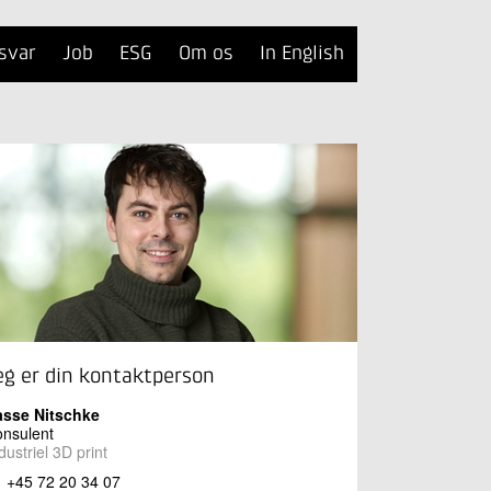
svar
Job
ESG
Om os
In English
eg er din kontaktperson
asse Nitschke
nsulent
dustriel 3D print
+45 72 20 34 07