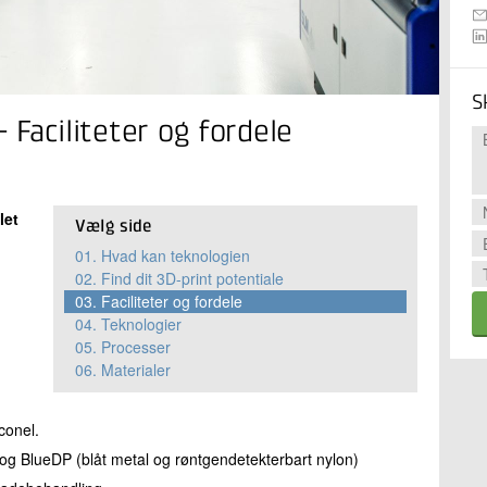
S
- Faciliteter og fordele
let
Vælg side
01.
Hvad kan teknologien
02.
Find dit 3D-print potentiale
03.
Faciliteter og fordele
04.
Teknologier
05.
Processer
06.
Materialer
nconel.
lon og BlueDP (blåt metal og røntgendetekterbart nylon)