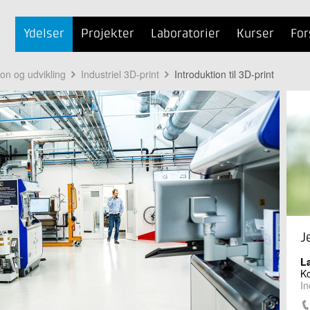
Ydelser
Projekter
Laboratorier
Kurser
For
ion og udvikling
Industriel 3D-print
Introduktion til 3D-print
J
L
Ko
In