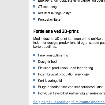
Efterbehandlingsfaciliteter til varme- og ove
CT-scanning
Kvalitetssikringsudstyr
Kursusfaciliteter
Fordelene ved 3D-print
Med industriel 3D-print kan man printe unikke e
inden for design, produktionstid og pris, som pa
korte deadlines.
Funktionsoptimering
Designfrihed
Fleksibel produktion uden lagerføring
Ingen brug af produktionsværktøjer
Kort leveringstid
Billige enhedspriser ved småserieproduktion
Individuel fleksibilitet uafhængig af seriestørr
Følg os på LinkedIn og få relevante opdateri