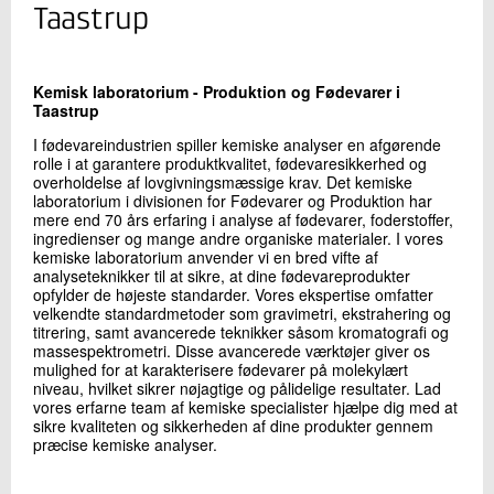
+45 72 20 22 98
Taastrup
Send e-mail
Kemisk laboratorium - Produktion og Fødevarer i
Taastrup
Skriv til mig
I fødevareindustrien spiller kemiske analyser en afgørende
rolle i at garantere produktkvalitet, fødevaresikkerhed og
overholdelse af lovgivningsmæssige krav. Det kemiske
laboratorium i divisionen for Fødevarer og Produktion har
mere end 70 års erfaring i analyse af fødevarer, foderstoffer,
ingredienser og mange andre organiske materialer. I vores
kemiske laboratorium anvender vi en bred vifte af
analyseteknikker til at sikre, at dine fødevareprodukter
opfylder de højeste standarder. Vores ekspertise omfatter
velkendte standardmetoder som gravimetri, ekstrahering og
titrering, samt avancerede teknikker såsom kromatografi og
Send
massespektrometri. Disse avancerede værktøjer giver os
mulighed for at karakterisere fødevarer på molekylært
niveau, hvilket sikrer nøjagtige og pålidelige resultater. Lad
vores erfarne team af kemiske specialister hjælpe dig med at
sikre kvaliteten og sikkerheden af dine produkter gennem
præcise kemiske analyser.