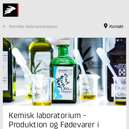
Kemiske fødevareanalyser
Kontakt
Jeg er din kontaktperson
Kemisk laboratorium -
Daniel Halling Breiner
Seniorspecialist
Produktion og Fødevarer i
Fødevaresikkerhed og Kvalitet