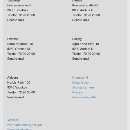
Gregersensvej 1
Kongsvang Allé 29
2630
Taastrup
8000
Aarhus C
Telefon 72 20 20 00
Telefon 72 20 20 00
Send e-mail
Send e-mail
Odense
Skejby
Forskerparken 10
Agro Food Park 15
5230
Odense M
8200
Aarhus N
Telefon 72 20 20 00
Telefon 72 20 30 00
Send e-mail
Send e-mail
Aalborg
Hvem er vi
Norbis Park 100
Organisation
9310
Vodskov
Job og Karriere
Telefon 72 20 30 00
Presse
Send e-mail
Persondatapolitik
Vejviser
Flere kontaktoplysninger
Stamoplysninger