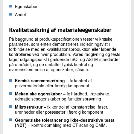
Egenskaber
Andet
Kvalitetssikring af materialeegenskaber
På baggrund af produktspecifikationen tester vi kritiske
parametre, som enten demonstreres indledningsvist i
forbindelse med en kvalifikationsproduktion eller løbende
kontrolleres ved hver produktion. Vores rådgivning og tests
tager udgangspunkt i gældende ISO- og ASTM-standarder
på området, og de omfatter typisk kontrol og
overensstemmelse af egenskaber, såsom:
Kemisk sammensætning
– fx kontrol af
pulvermateriale eller færdig komponent
Mekaniske egenskaber
– fx hårdhed, trækstyrke,
udmattelsesegenskaber og funktionsprøvning
Mikrostruktur
– fx kontrol af kornstørrelse, faser,
urenheder eller porøsiteter i færdig komponent
Geometriske tolerancer og ikke-destruktive tests
(NDT)
– kontrolopmåling med CT-scan og CMM
.