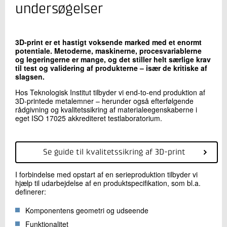
+45 72 20 24 33
undersøgelser
Send e-mail
3D-print er et hastigt voksende marked med et enormt
potentiale. Metoderne, maskinerne, procesvariablerne
Skriv til mig
og legeringerne er mange, og det stiller helt særlige krav
til test og validering af produkterne – især de kritiske af
slagsen.
Hos Teknologisk Institut tilbyder vi end-to-end produktion af
3D-printede metalemner – herunder også efterfølgende
rådgivning og kvalitetssikring af materialeegenskaberne i
eget ISO 17025 akkrediteret testlaboratorium.
Send
Se guide til kvalitetssikring af 3D-print
I forbindelse med opstart af en serieproduktion tilbyder vi
hjælp til udarbejdelse af en produktspecifikation, som bl.a.
definerer:
Komponentens geometri og udseende
Funktionalitet