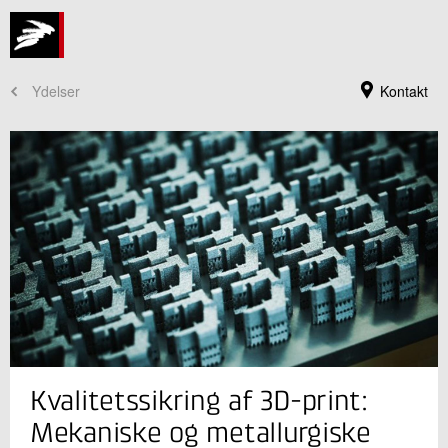
Ydelser
Kontakt
Jeg er din kontaktperson
Kvalitetssikring af 3D-print:
Nils Lau Nyborg Broge
Specialist
Mekaniske og metallurgiske
Industriel Materialeteknologi