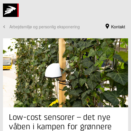
Arbejdsmiljø og personlig eksponering
Kontakt
Jeg er din kontaktperson
Low-cost sensorer – det nye
Jonas Lembcke Andersen
Seniorspecialist
våben i kampen for grønnere
Grønne Energisystemer