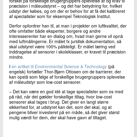
forskel på forskellige brugergruppers oplevelse af og krav til
præcision i måleudstyret – og det har betydning for, hvilket
udstyr der købes, og om der er behov for at få det kalibreret
af specialister som for eksempel Teknologisk Institut.
Derfor opfordrer han til, at man i projekter om luftkvalitet, der
ofte omfatter både eksperter, borgere og andre
interesserenter har en dialog om, hvad man gerne vil opnå
med luftmålingerne. Er målet fx juridisk dokumentation, så
skal udstyret være 100% pålideligt. Er målet læring ved
inddragelse af sensorer i skoleklasser, er kravet til præcision
mindre.
I
en artikel til Environmental Science & Technology
(på
engelsk) fortæller Thor-Bjørn Ottosen om de barrierer, der
kan opstå som følge af forskellige brugergruppers oplevelse
af måleudstyr som low-cost sensorer.
– Det kan være en god idé at tage specialister som os med
på råd, når det gælder forskellige tiltag, hvor low-cost
sensorer skal tages i brug. Det giver en langt større
sikkerhed for, at udstyret kan det, som det skal, og at
pengene bliver investeret på en måde, så det giver størst
mulig værdi for dem, der skal have gavn af tiltaget.