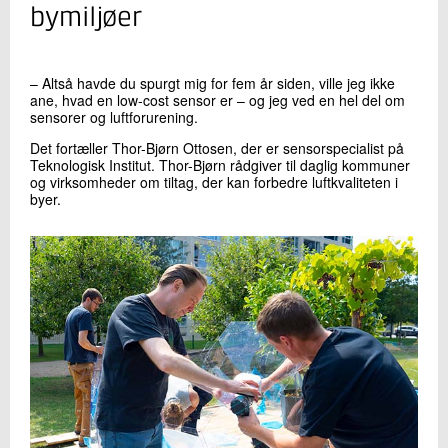
+45 72 20 24 26
bymiljøer
Send e-mail
LinkedIn
– Altså havde du spurgt mig for fem år siden, ville jeg ikke
ane, hvad en low-cost sensor er – og jeg ved en hel del om
sensorer og luftforurening.
Skriv til mig
Det fortæller Thor-Bjørn Ottosen, der er sensorspecialist på
Teknologisk Institut. Thor-Bjørn rådgiver til daglig kommuner
og virksomheder om tiltag, der kan forbedre luftkvaliteten i
byer.
Send