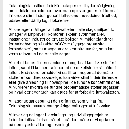
+45 72 20 23 11
Teknologisk Instituts indeklimaeksperter tilbyder rådgivning
Send e-mail
om indeklimaproblemer, hvor man oplever gener fx i form af
irriterede slimhinder, gener i luftvejene, hovedpine, træthed,
LinkedIn
udslæt eller dårlig lugt i lokalerne.
Vi foretager målinger af luftkvaliteten i alle slags miljøer, fx
udtager vi luftprøver i kontorer, skoler, svømmehaller,
Skriv til mig
institutioner, industri og private boliger. Vi måler blandt for
formaldehyd og såkaldte VOC’ere (flygtige organiske
forbindelser), samt mange andre kemiske stoffer, som kan
være relevante i de enkelte sager.
Vi forholder os til den samlede mængde af kemiske stoffer i
luften, samt til koncentrationen af de enkeltstoffer vi måler i
luften. Endvidere forholder vi os til, om nogen af de målte
stoffer er sundhedsskadelige, kan virke slimhindeirriterende
eller give anledning til hovedpine i de fundne koncentrationer.
Vi vurderer hvorfra de fundne problematiske stoffer afgasser,
og hvad der eventuelt kan gøres for at forbedre luftkvaliteten.
Send
Vi tager udgangspunkt i den erfaring, som vi har fra
Teknologisk Instituts mange årlige målinger af luftkvalitet.
Vi laver og deltager i forsknings- og udviklingsprojekter
indenfor luftkvalitetsområdet – på den måde er vi opdateret
på den nyeste viden og teknologi.