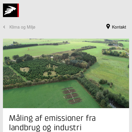
Klima og Miljø
Kontakt
Jeg er din kontaktperson
Måling af emissioner fra
Ann Britt Værge
Sektionsleder
landbrug og industri
Landbrug og Digitalisering