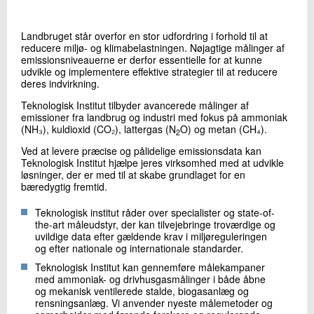
+45 72 20 10 32
Send e-mail
Landbruget står overfor en stor udfordring i forhold til at
reducere miljø- og klimabelastningen. Nøjagtige målinger af
emissionsniveauerne er derfor essentielle for at kunne
udvikle og implementere effektive strategier til at reducere
Skriv til mig
deres indvirkning.
Teknologisk Institut tilbyder avancerede målinger af
emissioner fra landbrug og industri med fokus på ammoniak
(NH₃), kuldioxid (CO₂), lattergas (N
O) og metan (CH₄).
2
Ved at levere præcise og pålidelige emissionsdata kan
Teknologisk Institut hjælpe jeres virksomhed med at udvikle
løsninger, der er med til at skabe grundlaget for en
bæredygtig fremtid.
Send
Teknologisk institut råder over specialister og state-of-
the-art måleudstyr, der kan tilvejebringe troværdige og
uvildige data efter gældende krav i miljøreguleringen
og efter nationale og internationale standarder.
Teknologisk Institut kan gennemføre målekampaner
med ammoniak- og drivhusgasmålinger i både åbne
og mekanisk ventilerede stalde, biogasanlæg og
rensningsanlæg. Vi anvender nyeste målemetoder og