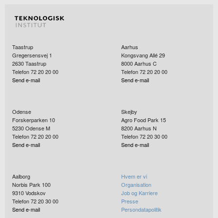
Taastrup
Aarhus
Gregersensvej 1
Kongsvang Allé 29
2630
Taastrup
8000
Aarhus C
Telefon 72 20 20 00
Telefon 72 20 20 00
Send e-mail
Send e-mail
Odense
Skejby
Forskerparken 10
Agro Food Park 15
5230
Odense M
8200
Aarhus N
Telefon 72 20 20 00
Telefon 72 20 30 00
Send e-mail
Send e-mail
Aalborg
Hvem er vi
Norbis Park 100
Organisation
9310
Vodskov
Job og Karriere
Telefon 72 20 30 00
Presse
Send e-mail
Persondatapolitik