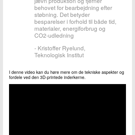
jævn produktion og fjerner
behovet for bearbejdning efter
støbning. Det betyder
besparelser i forhold til både tid,
materialer, energiforbrug og
CO2-udledning
- Kristoffer Ryelund,
Teknologisk Institut
I denne video kan du høre mere om de tekniske aspekter og
fordele ved den 3D-printede inderkerne.