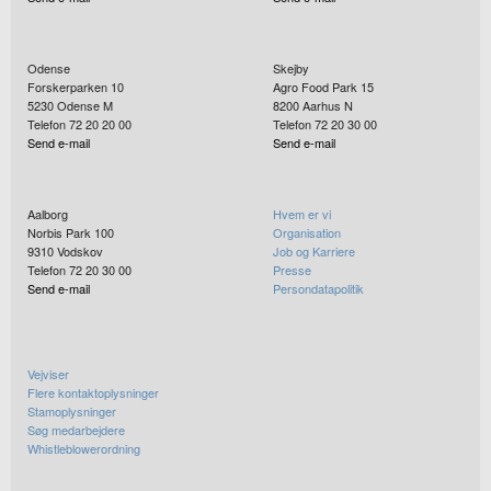
Odense
Skejby
Forskerparken 10
Agro Food Park 15
5230
Odense M
8200
Aarhus N
Telefon 72 20 20 00
Telefon 72 20 30 00
Send e-mail
Send e-mail
Aalborg
Hvem er vi
Norbis Park 100
Organisation
9310
Vodskov
Job og Karriere
Telefon 72 20 30 00
Presse
Send e-mail
Persondatapolitik
Vejviser
Flere kontaktoplysninger
Stamoplysninger
Søg medarbejdere
Whistleblowerordning