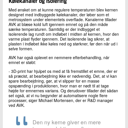
Kølekanaler og isolering
Med ønsket om at kunne regulere temperaturen blev kernen
designet med indbyggede kølekanaler, der løber som et
metrosystem under elementets overflade. Kanalerne tillader
AVK at blæse kold luft igennem emnet og på den måde
sænke temperaturen. Samtidig er der indbygget et
isolerende lag rundt om indløbet i midten af kernen, hvor den
varme plast flyder igennem. Det isolerende lag sikrer, at
plasten i indløbet ikke køles ned og størkner, før den når ud i
selve formen.
AVK har også oplevet en nemmere efterbehandling, når
emnet er støbt:
- 3D-print har hjulpet os med at få fremstillet et emne, der er
så præcist, at bearbejdning ikke er nødvendig. Det, at vi kan
spare bearbejdning, gør, at vi slipper for en masse
opspænding i produktionen, hvor man er nødt til at tage
højde for emnernes varians. Og derudover tillader det sådan
set også, at vi nu begynder at automatisere nogle flere
processer, siger Michael Mortensen, der er R&D manager
ved AVK.
Den ny kerne giver en mere