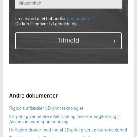
Læs hvordan vi behandler
persondata
Du kan til enhver tid afmelde dig.
Andre dokumenter
Rigtools afdækker 3D-print teknologier
3D-print giver højere effektivitet og lavere energiforbrug til
Advansors varmepumpeanlæg
Hurtigere droner med metal 3D-print giver konkurrencefordel