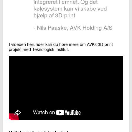
integreret i emnet. Og det
kølesystem kan vi skabe ved
hjælp af 3D-print
- Nils Paaske, AVK Holding A/S
I videoen herunder kan du høre mere om AVKs 3D-print
projekt med Teknologisk Institut.