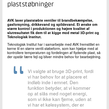
+45 72 20 20 58
plaststøbninger
Send e-mail
LinkedIn
AVK laver plaststøbte ventiler til brandbekæmpelse,
gasforsyning, drikkevand og spildevand. Et ønske om
større kontrol i produktionen og højere kvalitet af
Skriv til mig
slutresultatet fik dem til at kigge mod metal 3D-print og
Teknologisk Institut.
Teknologisk Institut har i samarbejde med AVK fremstillet en
kerne til en større ventil-støbeform, som kan hjælpe med at
kontrollere temperaturen og fordelingen af flydende plast, så
der opstår færre fejl og bliver mindre behov for bearbejdning.
Vi valgte at bruge 3D-print, fordi
vi har behov for at placere et
Send
indløb inde i emnet. Den
funktion betyder, at vi kommer
op at slås med noget energi,
som vi ikke kan fjerne, uden at
vi har et kølesystem, der er