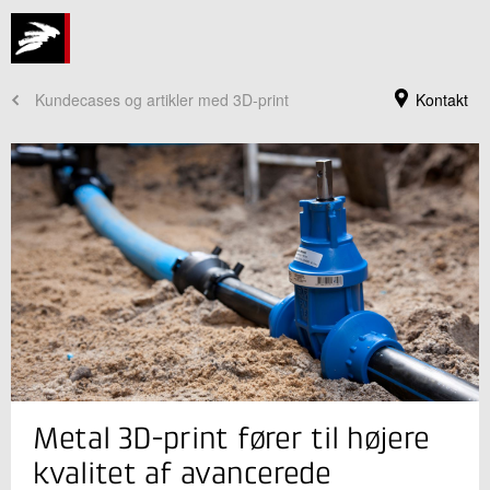
Kundecases og artikler med 3D-print
Kontakt
Jeg er din kontaktperson
Metal 3D-print fører til højere
Brian Lykke Christensen
Sektionsleder
kvalitet af avancerede
Industriel 3D print