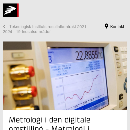
Teknologisk Instituts resultatkontrakt 2021-
Kontakt
2024 - 19 Indsatsområder
Jeg er din kontaktperson
Metrologi i den digitale
Jan Nielsen
Seniorprojektleder
omstilling - Metrologi i
Installation og Kalibrering