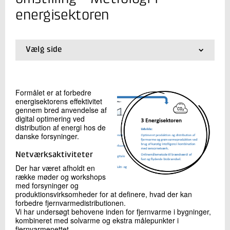
+45 72 20 12 36
energisektoren
Send e-mail
Vælg side
Skriv til mig
01.
Forside
02.
Metrologisk Infrastruktur
03.
Metrologi i industrien
Formålet er at forbedre
04.
Metrologi i energisektoren
energisektorens effektivitet
05.
Projekter
gennem bred anvendelse af
digital optimering ved
distribution af energi hos de
danske forsyninger.
Netværksaktiviteter
Send
Der har været afholdt en
række møder og workshops
med forsyninger og
produktionsvirksomheder for at definere, hvad der kan
forbedre fjernvarmedistributionen.
Vi har undersøgt behovene inden for fjernvarme i bygninger,
kombineret med solvarme og ekstra målepunkter i
fjernvarmenettet.