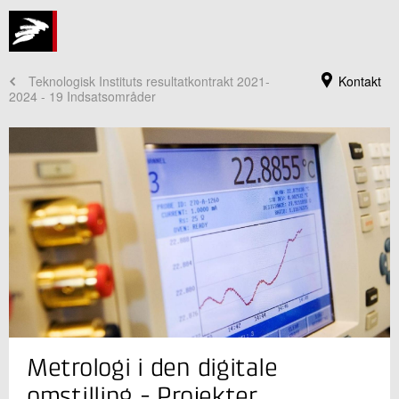
Teknologisk Instituts resultatkontrakt 2021-
Kontakt
2024 - 19 Indsatsområder
Jeg er din kontaktperson
Metrologi i den digitale
Jan Nielsen
Seniorprojektleder
omstilling - Projekter
Installation og Kalibrering