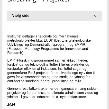
+45 72 20 12 36
Send e-mail
Vælg side
01.
Forside
02.
Metrologisk Infrastruktur
Skriv til mig
03.
Metrologi i industrien
Instituttet deltager i nationale og internationale
04.
Metrologi i energisektoren
metrologiprojekter bl.a. EUDP (Det Energiteknologiske
05.
Projekter
Udviklings- og Demonstrationsprogram) og EMPIR
(European Metrology Programme for Innovation and
Research).
EMPIR-forskningsprogrammet samler virksomheder,
forsknings- og teknologiinstitutter i fælles projekter og
forstærker effekten af indsatsen. Instituttet søger og
gennemfører FoU-projekter for at tilvejebringe ny viden til
Send
gavn for virksomhederne og med særlig betydning for
områderne sundhed, energi, produktion og miljø.
Gennem resultatkontrakten er der igangsat en lang række
projekter og flere af disse er allerede udrullet som viden og
ydelser til gavn for industrien bl.a. nye testfaciliteter.
2024