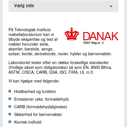
+45 72 20 23 90
Vælg side
Send e-mail
01.
Møbelprøvning
02.
Dokumentattion
På Teknologisk Instituts
Skriv til mig
møbellaboratorium kan vi
tilbyde ekspertise og test af
møbler herunder stole,
skamler, barstole, senge,
sofaer, borde, skriveborde, reoler, hylder og børnemøbler.
Laboratoriet tester efter en række forskellige standarder
(frivillige såvel som obligatoriske) så som EN, ANSI Bifma,
ASTM, CISCA, CARB, GSA, ISO, FIRA, UL m.fl.
Vi kan hjælpe med følgende:
Send
Holdbarhed og funktion
Emissioner (eks. formaldehyd)
CARB (formaldehydafgivelse)
Sikkerhed for børnemøbler
Kemisk indhold