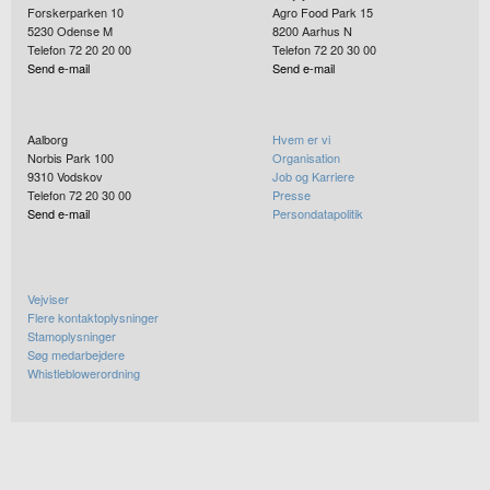
Forskerparken 10
Agro Food Park 15
5230
Odense M
8200
Aarhus N
Telefon 72 20 20 00
Telefon 72 20 30 00
Send e-mail
Send e-mail
Aalborg
Hvem er vi
Norbis Park 100
Organisation
9310
Vodskov
Job og Karriere
Telefon 72 20 30 00
Presse
Send e-mail
Persondatapolitik
Vejviser
Flere kontaktoplysninger
Stamoplysninger
Søg medarbejdere
Whistleblowerordning