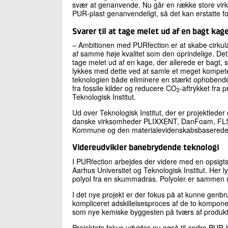
svær at genanvende. Nu går en række store vi
PUR-plast genanvendeligt, så det kan erstatte fo
Svarer til at tage melet ud af en bagt kag
– Ambitionen med PURfection er at skabe cirkula
af samme høje kvalitet som den oprindelige. Det er
tage melet ud af en kage, der allerede er bagt, s
lykkes med dette ved at samle et meget kompete
teknologien både eliminere en stærkt ophobende
fra fossile kilder og reducere CO
-aftrykket fra 
2
Teknologisk Institut.
Ud over Teknologisk Institut, der er projektleder
danske virksomheder PLIXXENT, DanFoam, FLS
Kommune og den materialevidenskabsbaserede
Videreudvikler banebrydende teknologi
I PURfection arbejdes der videre med en opsigtsv
Aarhus Universitet og Teknologisk Institut. Her l
polyol fra en skummadras. Polyoler er sammen 
I det nye projekt er der fokus på at kunne ge
kompliceret adskillelsesproces af de to kompone
som nye kemiske byggesten på tværs af produkt
Projektets fokus udvides nu også til andre PUR