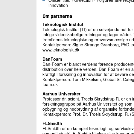
innovation
Om partnerne
Teknologisk Institut
Teknologisk Institut (TI) er en selvejende not-fo
talrige videnskabelige retninger og fagområder. 
fremtidens teknologiske og erhvervsmæssige udf
Kontaktperson: Signe Strange Grønborg, PhD, pro
www.teknologisk.dk
DanFoam
Dan-Foam er blandt verdens førende producenter
distribution over hele verden. Dan-Foam er en a
kraftigt i forskning og innovation for at bevare
Kontaktperson: Tom Mikkelsen, Global Sr. Cat
foam.dk
Aarhus Universitet
Professor dr. scient. Troels Skrydstrup R. er en
forskningsgruppe på Aarhus Universitet og som ha
opbygning og nedbrydning af organiske forbinde
Kontaktperson: Prof. Dr. Troels Skrydstrup, R.
FLSmidth
FLSmidth er en komplet teknologi- og serviceleve
cementindustri. FLSmidth hjælper sine kunder 