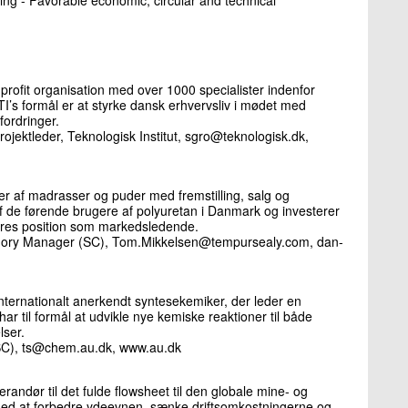
r-profit organisation med over 1000 specialister indenfor
TI’s formål er at styrke dansk erhvervsliv i mødet med
ordringer.
jektleder, Teknologisk Institut, sgro@teknologisk.dk,
 af madrasser og puder med fremstilling, salg og
f de førende brugere af polyuretan i Danmark og investerer
 deres position som markedsledende.
egory Manager (SC), Tom.Mikkelsen@tempursealy.com, dan-
 internationalt anerkendt syntesekemiker, der leder en
r til formål at udvikle nye kemiske reaktioner til både
lser.
 (SC), ts@chem.au.dk, www.au.dk
randør til det fulde flowsheet til den globale mine- og
med at forbedre ydeevnen, sænke driftsomkostningerne og