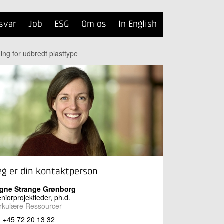
svar
Job
ESG
Om os
In English
ing for udbredt plasttype
eg er din kontaktperson
igne Strange Grønborg
niorprojektleder, ph.d.
rkulære Ressourcer
+45 72 20 13 32