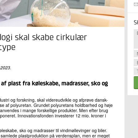
S
ogi skal skabe cirkulær
ttype
 2023.
af plast fra køleskabe, madrasser, sko og
stri og forskning, skal videreudvikle og afprøve dansk-
lse af polyuretan. Grundet polyuretans holdbarhed og høje
anvendes i mange forskellige produkter. Men efter brug
poneret. Innovationsfonden investerer 12 mio. kroner i
øleskabe, sko og madrasser til vindmøllevinger og biler.
en samlede plastproduktion på verdensplan, men er meget