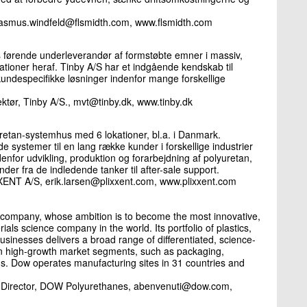
rasmus.windfeld@flsmidth.com, www.flsmidth.com
s førende underleverandør af formstøbte emner i massiv,
tioner heraf. Tinby A/S har et indgående kendskab til
 kundespecifikke løsninger indenfor mange forskellige
ktør, Tinby A/S., mvt@tinby.dk, www.tinby.dk
etan-systemhus med 6 lokationer, bl.a. i Danmark.
systemer til en lang række kunder i forskellige industrier
for udvikling, produktion og forarbejdning af polyuretan,
er fra de indledende tanker til after-sale support.
XENT A/S, erik.larsen@plixxent.com, www.plixxent.com
 company, whose ambition is to become the most innovative,
als science company in the world. Its portfolio of plastics,
businesses delivers a broad range of differentiated, science-
 in high-growth market segments, such as packaging,
ns. Dow operates manufacturing sites in 31 countries and
 Director, DOW Polyurethanes, abenvenuti@dow.com,