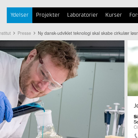
Ydelser
Projekter
Laboratorier
Kurser
For
stitut
Presse
Ny dansk-udviklet teknologi skal skabe cirkulær løsn
J
S
Se
Ci