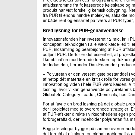
affaldsstrømme fra fx kasserede køleskabe og ma
produkt har vidt forskellig kemisk opbygning. Næs
fra PUR til endnu mindre molekyler, såkaldte mon
er både rent og ensartet på tværs af PUR-typer, s
Bred løsning for PUR-genanvendelse
Innovationsfonden har investeret 12 mio. kr. i P
konceptet i teknologien i alle værdikæde-led til e
PUR, indsamling og bearbejdning af PUR-affald
udtjent PUR. Derfor er det essentielt, at projektk
i kombination med førende forskere og teknologi
for industrien, herunder Dan-Foam der produc
– Polyuretan er den væsentligste bestanddel i 
af netop dét materiale en kritisk rolle for vores g
innovation og viden i hele PUR-værdikæden. Vi tr
løsning, hvor vi kan genanvende polyuretanets by
Global Sr. Category Leader, Chemicals, hos Da
For at favne en bred løsning på det globale pr
der i projektet med to overordnede strategier: E
af PUR-afskær direkte i virksomhedens egen prod
forbrugeraffald, der indeholder polyuretan fra m
Begge løsninger bygger på samme overordnede
det formål at eliminere en global problematisk af