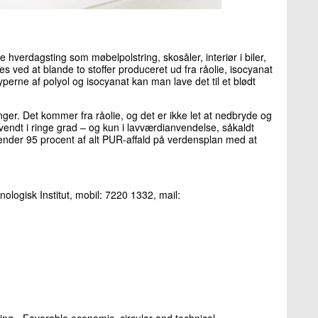
e hverdagsting som møbelpolstring, skosåler, interiør i biler,
s ved at blande to stoffer produceret ud fra råolie, isocyanat
rne af polyol og isocyanat kan man lave det til et blødt
er. Det kommer fra råolie, og det er ikke let at nedbryde og
ndt i ringe grad – og kun i lavværdianvendelse, såkaldt
 ender 95 procent af alt PUR-affald på verdensplan med at
ologisk Institut, mobil: 7220 1332, mail:
cling - Favorable economic, circular and technical