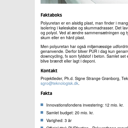
Faktaboks
Polyuretan er en alsidig plast, man finder i mang
isolering i køleskabe og skummadrasser. Det lave
og polyol. Ved at ændre sammensætningen og type
skum eller en hård plast.
Men polyuretan har også miljømæssige udfordring
genanvende. Derfor bliver PUR i dag kun genanve
downcycling, fx som fyldstof i beton. Samlet set
blive brændt eller lagt i deponi.
Kontakt
Projektleder, Ph.d. Signe Strange Grønborg, Tekn
sgro@teknologisk.dk
.
Fakta
Innovationsfondens investering: 12 mio. kr.
Samlet budget: 20 mio. kr.
Varighed: 3 år
Officiel titel: PURfection - Polyurethane recy