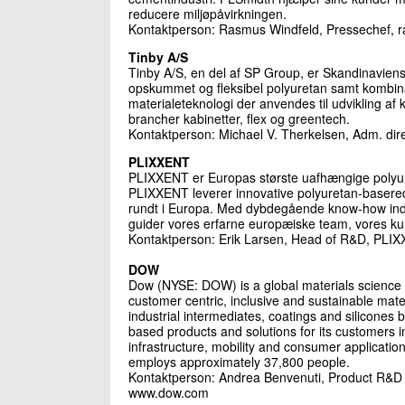
reducere miljøpåvirkningen.
Kontaktperson: Rasmus Windfeld, Pressechef, 
Tinby A/S
Tinby A/S, en del af SP Group, er Skandinavien
opskummet og fleksibel polyuretan samt kombina
materialeteknologi der anvendes til udvikling af
brancher kabinetter, flex og greentech.
Kontaktperson: Michael V. Therkelsen, Adm. dire
PLIXXENT
PLIXXENT er Europas største uafhængige polyur
PLIXXENT leverer innovative polyuretan-baserede 
rundt i Europa. Med dybdegående know-how inden
guider vores erfarne europæiske team, vores kund
Kontaktperson: Erik Larsen, Head of R&D, PLIX
DOW
Dow (NYSE: DOW) is a global materials science
customer centric, inclusive and sustainable materi
industrial intermediates, coatings and silicones 
based products and solutions for its customers
infrastructure, mobility and consumer applicatio
employs approximately 37,800 people.
Kontaktperson: Andrea Benvenuti, Product R&D
www.dow.com