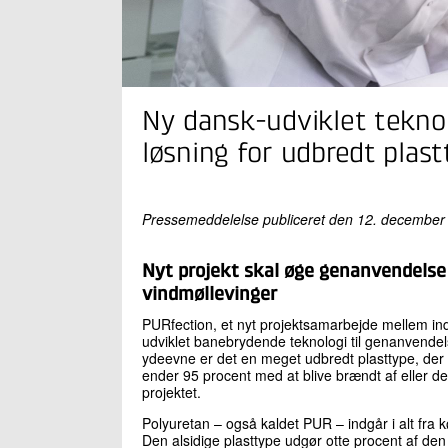
Ny dansk-udviklet teknol
løsning for udbredt plas
Pressemeddelelse publiceret den 12. december
Nyt projekt skal øge genanvendelse 
vindmøllevinger
PURfection, et nyt projektsamarbejde mellem indu
udviklet banebrydende teknologi til genanvende
ydeevne er det en meget udbredt plasttype, der 
ender 95 procent med at blive brændt af eller de
projektet.
Polyuretan – også kaldet PUR – indgår i alt fra k
Den alsidige plasttype udgør otte procent af d