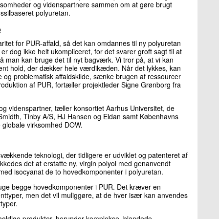
rksomheder og videnspartnere sammen om at gøre brugt
ssilbaseret polyuretan.
e
ritet for PUR-affald, så det kan omdannes til ny polyuretan
 dog ikke helt ukompliceret, for det svarer groft sagt til at
å man kan bruge det til nyt bagværk. Vi tror på, at vi kan
nt hold, der dækker hele værdikæden. Når det lykkes, kan
 og problematisk affaldskilde, sænke brugen af ressourcer
produktion af PUR, fortæller projektleder Signe Grønborg fra
 og videnspartner, tæller konsortiet Aarhus Universitet, de
midth, Tinby A/S, HJ Hansen og Eldan samt Københavns
 globale virksomhed DOW.
ækkende teknologi, der tidligere er udviklet og patenteret af
ykkedes det at erstatte ny, virgin polyol med genanvendt
med isocyanat de to hovedkomponenter i polyuretan.
nbruge begge hovedkomponenter i PUR. Det kræver en
nttyper, men det vil muliggøre, at de hver især kan anvendes
typer.
-holdige produkter, herunder komplekse, blandede