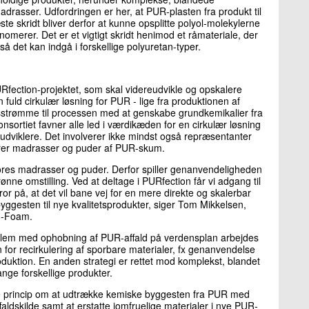
drasser. Udfordringen er her, at PUR-plasten fra produkt til
te skridt bliver derfor at kunne opsplitte polyol-molekylerne
omerer. Det er et vigtigt skridt henimod et råmateriale, der
å det kan indgå i forskellige polyuretan-typer.
URfection-projektet, som skal videreudvikle og opskalere
n fuld cirkulær løsning for PUR - lige fra produktionen af
sstrømme til processen med at genskabe grundkemikalier fra
onsortiet favner alle led i værdikæden for en cirkulær løsning
udviklere. Det involverer ikke mindst også repræsentanter
erer madrasser og puder af PUR-skum.
vores madrasser og puder. Derfor spiller genanvendeligheden
rønne omstilling. Ved at deltage i PURfection får vi adgang til
or på, at det vil bane vej for en mere direkte og skalerbar
ggesten til nye kvalitetsprodukter, siger Tom Mikkelsen,
n-Foam.
oblem med ophobning af PUR-affald på verdensplan arbejdes
n for recirkulering af sporbare materialer, fx genanvendelse
uktion. En anden strategi er rettet mod komplekst, blandet
ange forskellige produkter.
 princip om at udtrække kemiske byggesten fra PUR med
faldskilde samt at erstatte jomfruelige materialer i nye PUR-