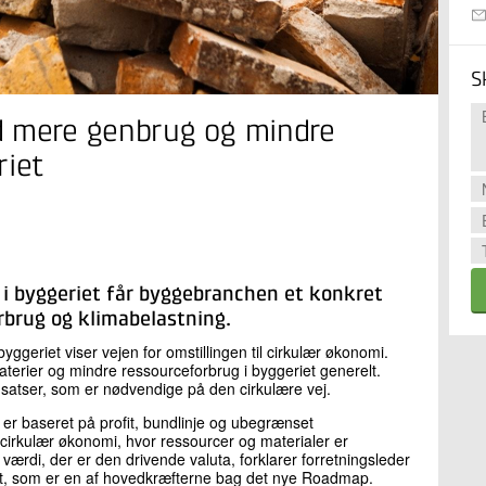
S
d mere genbrug og mindre
riet
i byggeriet får byggebranchen et konkret
rbrug og klimabelastning.
byggeriet viser vejen for omstillingen til cirkulær økonomi.
erier og mindre ressourceforbrug i byggeriet generelt.
satser, som er nødvendige på den cirkulære vej.
 er baseret på profit, bundlinje og ubegrænset
på cirkulær økonomi, hvor ressourcer og materialer er
ærdi, der er den drivende valuta, forklarer forretningsleder
tut, som er en af hovedkræfterne bag det nye Roadmap.