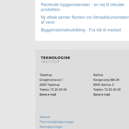
Recirkulér byggematerialer - en vej til cirkulær
produktion
Ny aftale samler Norden om klimadokumentatio
af varer
Byggematerialeudvikling - Fra idé til marked
Taastrup
Aarhus
Gregersensvej 1
Kongsvang Allé 29
2630
Taastrup
8000
Aarhus C
Telefon 72 20 20 00
Telefon 72 20 20 00
Send e-mail
Send e-mail
Vejviser
Flere kontaktoplysninger
Stamoplysninger