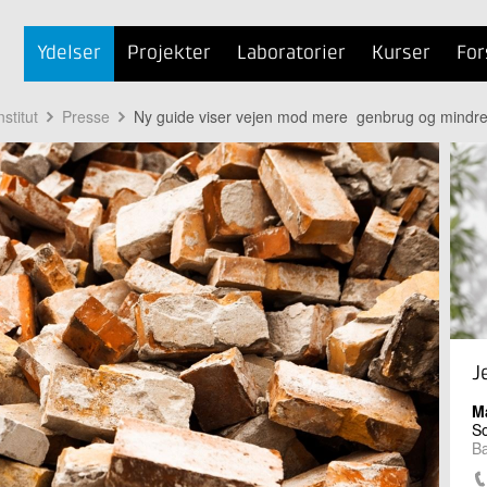
Ydelser
Projekter
Laboratorier
Kurser
For
stitut
Presse
Ny guide viser vejen mod mere genbrug og mindre 
J
M
S
Bæ