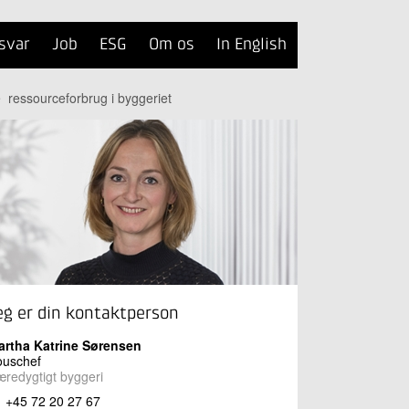
svar
Job
ESG
Om os
In English
ressourceforbrug i byggeriet
eg er din kontaktperson
artha Katrine Sørensen
ouschef
redygtigt byggeri
+45 72 20 27 67