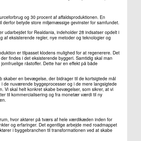
urceforbrug og 30 procent af affaldsproduktionen. En
vil derfor betyde store miljømæssige gevinster for samfundet.
r udarbejdet for Realdania, indeholder 28 indsatser opdelt i
ing af eksisterende regler, nye metoder og teknologier og
duktion er tilpasset klodens mulighed for at regenerere. Det
, der findes i det eksisterende byggeri. Samtidig skal man
omfruelige råstoffer. Dette har en effekt på både
b skaber en bevægelse, der bidrager til de kortsigtede mål
e i de nuværende byggeprocesser og i de mere langsigtede
 Vi skal helt konkret skabe bevægelser, som sikrer, at vi
ekter til kommercialisering og fra monetær værdi til ny
en.
m, hvor aktører på tværs af hele værdikæden inden for
kter og erfaringer. Det egentlige arbejde med roadmappet
aktører i byggebranchen til transformationen ved at skabe