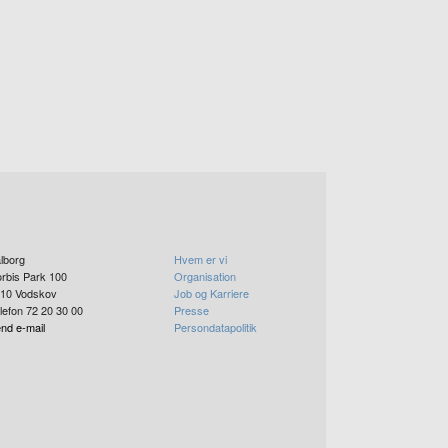
lborg
Hvem er vi
rbis Park 100
Organisation
10
Vodskov
Job og Karriere
lefon 72 20 30 00
Presse
nd e-mail
Persondatapolitik