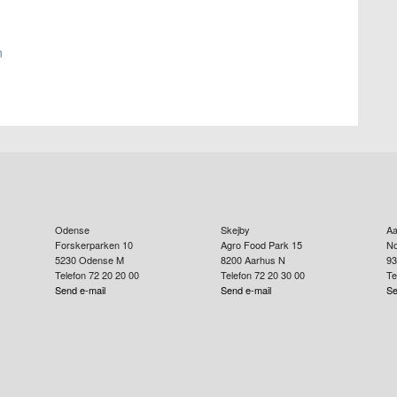
n
Odense
Skejby
Aa
Forskerparken 10
Agro Food Park 15
No
5230
Odense M
8200
Aarhus N
93
Telefon 72 20 20 00
Telefon 72 20 30 00
Te
Send e-mail
Send e-mail
Se